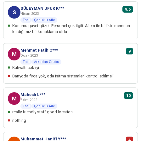
SÜLEYMAN UFUK K***
9,6
S
Nisan 2023
Tatil
Çocuklu Aile
Konumu gayet güzel. Personel çok ilgili. Ailem ile birlikte memnun
kaldığımız bir konaklama oldu.
Mehmet Fatih O***
9
M
Ocak 2023
Tatil
Arkadaş Grubu
Kahvalti cok iyi
Banyoda firca yok, oda isitma sistemleri kontrol edilmeli
Mahesh L***
10
M
Ekim 2022
Tatil
Çocuklu Aile
really friendly staff good location
nothing
Muhammet Hanifi Y***
4