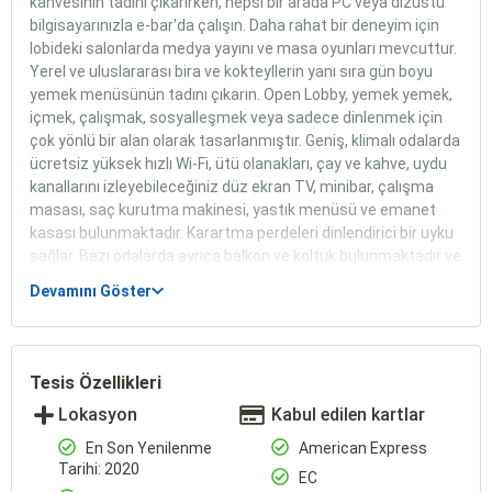
kahvesinin tadını çıkarırken, hepsi bir arada PC veya dizüstü
bilgisayarınızla e-bar'da çalışın. Daha rahat bir deneyim için
lobideki salonlarda medya yayını ve masa oyunları mevcuttur.
Yerel ve uluslararası bira ve kokteyllerin yanı sıra gün boyu
yemek menüsünün tadını çıkarın. Open Lobby, yemek yemek,
içmek, çalışmak, sosyalleşmek veya sadece dinlenmek için
çok yönlü bir alan olarak tasarlanmıştır. Geniş, klimalı odalarda
ücretsiz yüksek hızlı Wi-Fi, ütü olanakları, çay ve kahve, uydu
kanallarını izleyebileceğiniz düz ekran TV, minibar, çalışma
masası, saç kurutma makinesi, yastık menüsü ve emanet
kasası bulunmaktadır. Karartma perdeleri dinlendirici bir uyku
sağlar. Bazı odalarda ayrıca balkon ve koltuk bulunmaktadır ve
çocuklar ücretsiz konaklayıp yemek yiyebilirler.
Devamını Göster
Tesis Özellikleri
Lokasyon
Kabul edilen kartlar
En Son Yenilenme
American Express
Tarihi: 2020
EC