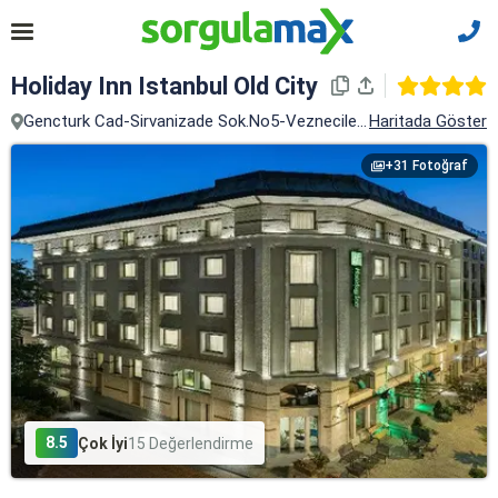
Holiday Inn Istanbul Old City
Gencturk Cad-Sirvanizade Sok.No5-Vezneciler, 5, Fatih, İstanbul
Haritada Göster
+31 Fotoğraf
8.5
Çok İyi
15 Değerlendirme