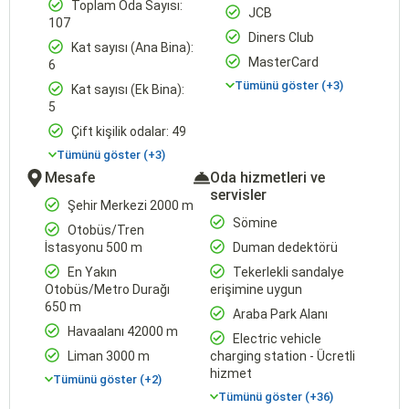
Toplam Oda Sayısı:
JCB
107
Diners Club
Kat sayısı (Ana Bina):
MasterCard
6
Tümünü göster (+3)
Kat sayısı (Ek Bina):
5
Çift kişilik odalar: 49
Tümünü göster (+3)
Mesafe
Oda hizmetleri ve
servisler
Şehir Merkezi 2000 m
Sömine
Otobüs/Tren
İstasyonu 500 m
Duman dedektörü
En Yakın
Tekerlekli sandalye
Otobüs/Metro Durağı
erişimine uygun
650 m
Araba Park Alanı
Havaalanı 42000 m
Electric vehicle
Liman 3000 m
charging station - Ücretli
hizmet
Tümünü göster (+2)
Tümünü göster (+36)