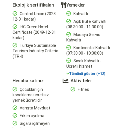
Ekolojik sertifikaları
Yemekler
Control Union (2023-
Kahvaltı
12-31 kadar)
Açık Büfe Kahvaltı
IHG Green Hotel
(08:30:00 - 11:30:00)
Certificate (2049-12-31
Masaya Servis
kadar)
Kahvaltı
Türkiye Sustainable
Kontinental Kahvaltı
Tourism lndustry Criteria
(07:30:00 - 10:30:00)
(TR-I)
Sıcak Kahvaltı -
Ücretli hizmet
Tümünü göster (+12)
Hesaba katınız
Aktiviteler
Çocuklar için
Fitnes
konaklama ücretsiz
yemek ücretlidir
Varışta Mevduat
Erken ayrılma
Sigara içilmeyen