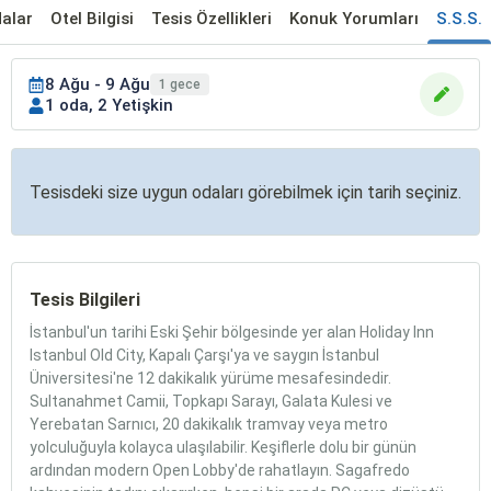
alar
Otel Bilgisi
Tesis Özellikleri
Konuk Yorumları
S.S.S.
8 Ağu - 9 Ağu
1 gece
1 oda, 2 Yetişkin
Tesisdeki size uygun odaları görebilmek için tarih seçiniz.
Tesis Bilgileri
İstanbul'un tarihi Eski Şehir bölgesinde yer alan Holiday Inn
Istanbul Old City, Kapalı Çarşı'ya ve saygın İstanbul
Üniversitesi'ne 12 dakikalık yürüme mesafesindedir.
Sultanahmet Camii, Topkapı Sarayı, Galata Kulesi ve
Yerebatan Sarnıcı, 20 dakikalık tramvay veya metro
yolculuğuyla kolayca ulaşılabilir. Keşiflerle dolu bir günün
ardından modern Open Lobby'de rahatlayın. Sagafredo