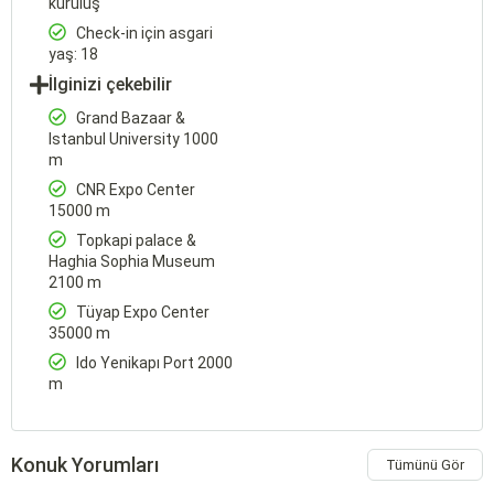
kuruluş
Check-in için asgari
yaş: 18
İlginizi çekebilir
Grand Bazaar &
Istanbul University 1000
m
CNR Expo Center
15000 m
Topkapi palace &
Haghia Sophia Museum
2100 m
Tüyap Expo Center
35000 m
Ido Yenikapı Port 2000
m
Konuk Yorumları
Tümünü Gör