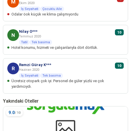
M
Ekim 2020
İş Seyahati
Çocuklu Aile
Odalar öok küçük ve klima çalışmıyordu
Nilay O***
10
N
Temmuz 2020
Tatil
Tek basima
Hotel konumu, hizmeti ve çalışanlarıyla dört dörtlük.
Remzi Güray K***
10
R
Haziran 2020
İş Seyahati
Tek basima
Ücretsiz otopark çok iyi. Personel de güler yüzlü ve çok
yardımcıydı.
Yakındaki Oteller
9.0