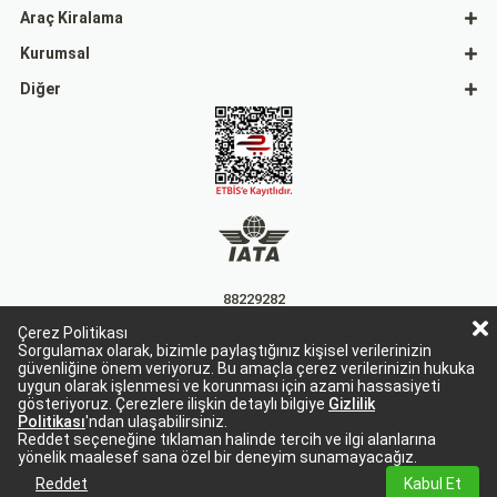
Araç Kiralama
Kurumsal
Diğer
88229282
Çerez Politikası
15863
Sorgulamax olarak, bizimle paylaştığınız kişisel verilerinizin
güvenliğine önem veriyoruz. Bu amaçla çerez verilerinizin hukuka
uygun olarak işlenmesi ve korunması için azami hassasiyeti
gösteriyoruz. Çerezlere ilişkin detaylı bilgiye
Gizlilik
Politikası
'ndan ulaşabilirsiniz.
Reddet seçeneğine tıklaman halinde tercih ve ilgi alanlarına
yönelik maalesef sana özel bir deneyim sunamayacağız.
Sorgulamax Turizim, TURSAB Belge No: 15863
Sorgulamax.com IATA üyesidir. '88229282'
Reddet
Kabul Et