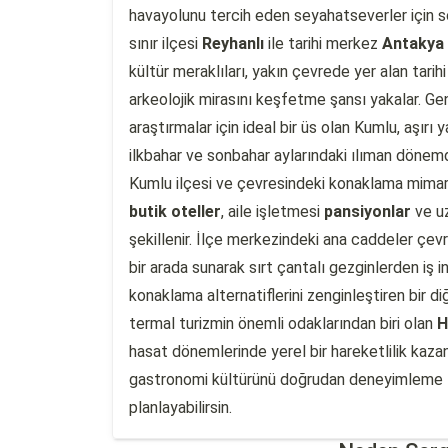
havayolunu tercih eden seyahatseverler için so
sınır ilçesi
Reyhanlı
ile tarihi merkez
Antakya
kültür meraklıları, yakın çevrede yer alan tarih
arkeolojik mirasını keşfetme şansı yakalar. Gene
araştırmalar için ideal bir üs olan Kumlu, aşır
ilkbahar ve sonbahar aylarındaki ılıman dönemd
Kumlu ilçesi ve çevresindeki konaklama mimaris
butik oteller
, aile işletmesi
pansiyonlar
ve uz
şekillenir. İlçe merkezindeki ana caddeler çevr
bir arada sunarak sırt çantalı gezginlerden iş i
konaklama alternatiflerini zenginleştiren bir d
termal turizmin önemli odaklarından biri olan
H
hasat dönemlerinde yerel bir hareketlilik kaza
gastronomi kültürünü doğrudan deneyimleme fır
planlayabilirsin.