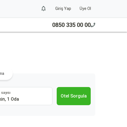
Giriş Yap
Üye Ol
0850 335 00 00
ama
 sayısı
Otel Sorgula
kin, 1 Oda