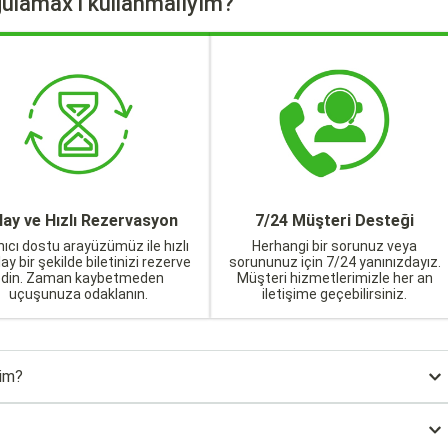
ulamax'ı kullanmalıyım?
lay ve Hızlı Rezervasyon
7/24 Müşteri Desteği
nıcı dostu arayüzümüz ile hızlı
Herhangi bir sorunuz veya
lay bir şekilde biletinizi rezerve
sorununuz için 7/24 yanınızdayız.
edin. Zaman kaybetmeden
Müşteri hizmetlerimizle her an
uçuşunuza odaklanın.
iletişime geçebilirsiniz.
rim?