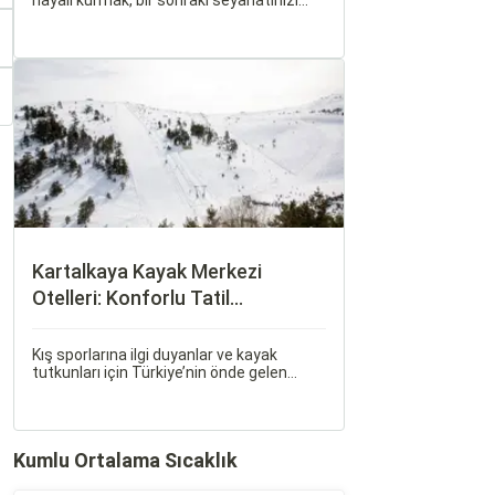
hayali kurmak, bir sonraki seyahatinizi
planlamak heyecan vericidir. Fakat son
dakikada karar verip bir anda bavulları
toplayıp yola çıkmak bazen zorlayıcı
olabilir.
Kartalkaya Kayak Merkezi
Otelleri: Konforlu Tatil
Alternatifleri
Kış sporlarına ilgi duyanlar ve kayak
tutkunları için Türkiye’nin önde gelen
merkezlerinden biri olan Kartalkaya Kayak
Merkezi, muhteşem doğası ve kaliteli
tesisleri ile yılın her döneminde
ziyaretçilerini ağırlıyor. Bolu'nun doğal
Kumlu Ortalama Sıcaklık
güzellikleri içerisinde konumlanan
Kartalkaya, İstanbul ve Ankara gibi büyük