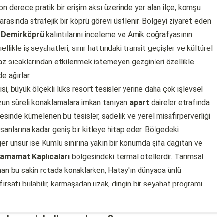
n derece pratik bir erişim aksı üzerinde yer alan ilçe, komşu
arasında stratejik bir köprü görevi üstlenir. Bölgeyi ziyaret eden
i
Demirköprü
kalıntılarını inceleme ve Amik coğrafyasının
llikle iş seyahatleri, sınır hattındaki transit geçişler ve kültürel
ı yaz sıcaklarından etkilenmek istemeyen gezginleri özellikle
e ağırlar.
i, büyük ölçekli lüks resort tesisler yerine daha çok işlevsel
un süreli konaklamalara imkan tanıyan
apart
daireler etrafında
esinde kümelenen bu tesisler, sadelik ve yerel misafirperverliği
nsanlarına kadar geniş bir kitleye hitap eder. Bölgedeki
iğer unsur ise Kumlu sınırına yakın bir konumda şifa dağıtan ve
amamat Kaplıcaları
bölgesindeki termal otellerdir. Tarımsal
nan bu sakin rotada konaklarken, Hatay'ın dünyaca ünlü
satı bulabilir, karmaşadan uzak, dingin bir seyahat programı