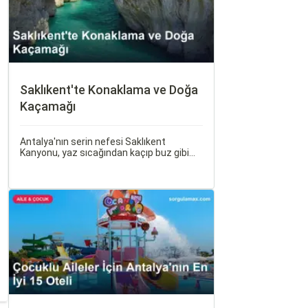
Saklıkent'te Konaklama ve Doğa
Kaçamağı
Antalya'nın serin nefesi Saklıkent
Kanyonu, yaz sıcağından kaçıp buz gibi
suların içinde yürümek isteyenlerin ilk
adresidir. Türkiye'nin en derin ve en uzun
kanyonlarından biri olan Saklıkent, dik
kaya duvarları arasından akan dağ suyu,
gölgeli yürüyüş patikaları ve adrenalin
dolu aktiviteleriyle tam bir doğa kaçamağı
sunar.