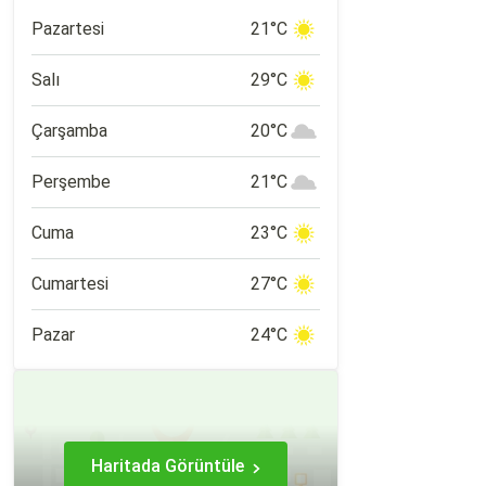
şehirlere yakın konumu nedeniyle de
popüler bir tatil rotası.
Pazartesi
21°C
Salı
29°C
Çarşamba
20°C
Perşembe
21°C
Cuma
23°C
Cumartesi
27°C
Pazar
24°C
Haritada Görüntüle