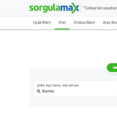
"Türkiye'nin seyaha
Uçak Bileti
Otel
Otobüs Bileti
Araç Ki
Şehir, ilçe, tema, otel adı ara