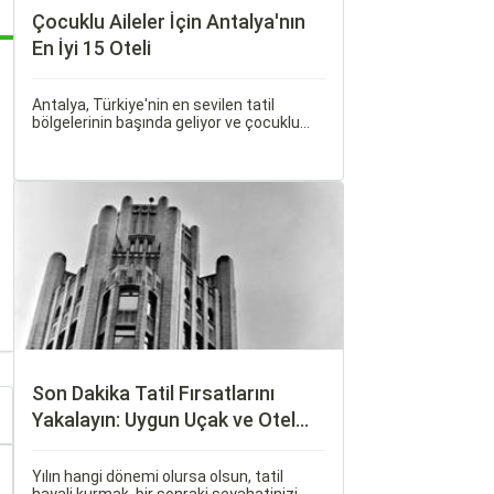
Çocuklu Aileler İçin Antalya'nın
En İyi 15 Oteli
Antalya, Türkiye'nin en sevilen tatil
bölgelerinin başında geliyor ve çocuklu
ailelere her bütçeye uygun, geniş bir
konaklama yelpazesi sunuyor. Bu
rehberde, ailecek huzurlu ve keyifli bir tatil
geçirmenizi sağlayacak en iyi antalya
çocuklu aile oteli seçeneklerini bir araya
getirdik.
Son Dakika Tatil Fırsatlarını
Yakalayın: Uygun Uçak ve Otel
İpuçları
Yılın hangi dönemi olursa olsun, tatil