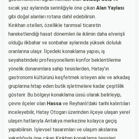
sıcak yaz aylarında serinliğiyle öne çıkan
Alan Yaylası
gibi doğal alanları rotana dahil edebilirsin.
Kırıkhan otelleri, özellikle tarımsal ticaretin
hareketlendiği hasat dönemleri ile iklimin daha elverişli
olduğu ilkbahar ve sonbahar aylarında yüksek doluluk
oranlarına ulaşır. İlçedeki konaklama yapısı, iş
seyahatindeki profesyonellerin konfor beklentilerine
yönelik donanımlara sahip tesislerden, Hatay'ın
gastronomi kültürünü keşfetmek isteyen aile ve arkadaş
gruplarına hitap eden butik işletmelere kadar çeşitlilik
gösterir. Bu bölgeyi konaklama üssü olarak belirleyip,
çevre ilçeler olan
Hassa
ve Reyhanlı'daki tarihi kalıntıları
inceleyebilir, Hatay Otogarı üzerinden ilçeye ulaşan yerel
ulaşım hatlarıyla Antakya merkezine kolayca geçiş
yapabilirsin. İşlevsel tasarımları ve ulaşım akslarına
yakınlığıyla öne çıkan Kırıkhan konaklama tesisleri,