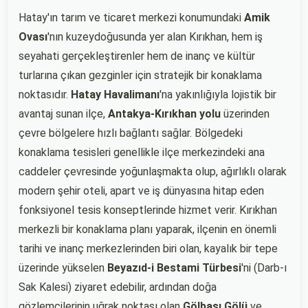
Hatay'ın tarım ve ticaret merkezi konumundaki
Amik
Ovası
'nın kuzeydoğusunda yer alan Kırıkhan, hem iş
seyahati gerçekleştirenler hem de inanç ve kültür
turlarına çıkan gezginler için stratejik bir konaklama
noktasıdır.
Hatay Havalimanı
'na yakınlığıyla lojistik bir
avantaj sunan ilçe,
Antakya-Kırıkhan yolu
üzerinden
çevre bölgelere hızlı bağlantı sağlar. Bölgedeki
konaklama tesisleri genellikle ilçe merkezindeki ana
caddeler çevresinde yoğunlaşmakta olup, ağırlıklı olarak
modern şehir oteli, apart ve iş dünyasına hitap eden
fonksiyonel tesis konseptlerinde hizmet verir. Kırıkhan
merkezli bir konaklama planı yaparak, ilçenin en önemli
tarihi ve inanç merkezlerinden biri olan, kayalık bir tepe
üzerinde yükselen
Beyazıd-i Bestami Türbesi
'ni (Darb-ı
Sak Kalesi) ziyaret edebilir, ardından doğa
gözlemcilerinin uğrak noktası olan
Gölbaşı Gölü
ve