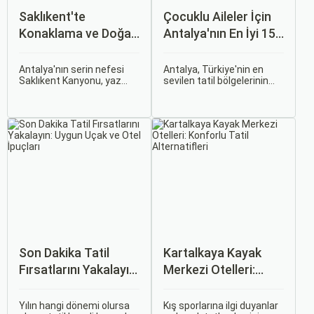
Saklıkent'te
Çocuklu Aileler İçin
Konaklama ve Doğa
Antalya'nın En İyi 15
Kaçamağı
Oteli
Antalya'nın serin nefesi
Antalya, Türkiye'nin en
Saklıkent Kanyonu, yaz
sevilen tatil bölgelerinin
sıcağından kaçıp buz gibi
başında geliyor ve çocuklu
suların içinde yürümek
ailelere her bütçeye uygun,
isteyenlerin ilk adresidir.
geniş bir konaklama
Türkiye'nin en derin ve en
yelpazesi sunuyor. Bu
uzun kanyonlarından biri
rehberde, ailecek huzurlu
olan Saklıkent, dik kaya
ve keyifli bir tatil
duvarları arasından akan
geçirmenizi sağlayacak en
dağ suyu, gölgeli yürüyüş
iyi antalya çocuklu aile
patikaları ve adrenalin dolu
oteli seçeneklerini bir
aktiviteleriyle tam bir doğa
araya getirdik.
kaçamağı sunar.
Son Dakika Tatil
Kartalkaya Kayak
Fırsatlarını Yakalayın:
Merkezi Otelleri:
Uygun Uçak ve Otel
Konforlu Tatil
İpuçları
Alternatifleri
Yılın hangi dönemi olursa
Kış sporlarına ilgi duyanlar