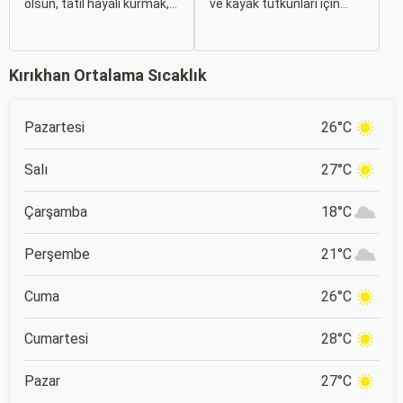
olsun, tatil hayali kurmak,
ve kayak tutkunları için
bir sonraki seyahatinizi
Türkiye’nin önde gelen
planlamak heyecan
merkezlerinden biri olan
vericidir. Fakat son
Kartalkaya Kayak Merkezi,
dakikada karar verip bir
muhteşem doğası ve
Kırıkhan Ortalama Sıcaklık
anda bavulları toplayıp yola
kaliteli tesisleri ile yılın her
çıkmak bazen zorlayıcı
döneminde ziyaretçilerini
olabilir.
ağırlıyor. Bolu'nun doğal
güzellikleri içerisinde
Pazartesi
26°C
konumlanan Kartalkaya,
İstanbul ve Ankara gibi
büyük şehirlere yakın
Salı
27°C
konumu nedeniyle de
popüler bir tatil rotası.
Çarşamba
18°C
Perşembe
21°C
Cuma
26°C
Cumartesi
28°C
Pazar
27°C