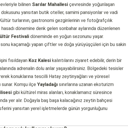
evleriyle bilinen
Sarılar Mahallesi
çevresinde yoğunlaşan
 dokusunu yansıtan butik oteller, samimi pansiyonlar ve vadi
ültür turlarının, gastronomi gezginlerinin ve fotoğrafçılık
ytin hasadı dönemine denk gelen sonbahar aylarında düzenlenen
ültür Festivali
döneminde en yoğun sezonunu yaşar.
 sonu kaçamağı yapan çiftler ve doğa yürüyüşçüleri için bu sakin
şini fısıldayan
Koz Kalesi
kalıntılarını ziyaret edebilir, derin bir
alanında adrenalin dolu anlar yaşayabilirsiniz. Bölgedeki tesisler
erek konuklarına tescilli Hatay zeytinyağları ve yöresel
ı sunar. Komşu ilçe
Yayladağı
sınırlarına uzanan ekoturizm
lisesi
gibi kültürel miras alanları, konaklamanız süresince
nda yer alır. Doğayla baş başa kalacağınız zeytin bahçesi
osferini yansıtan yerel işletmelerde günün yorgunluğunu