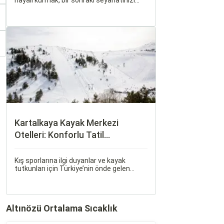
hayali kurmak, bir sonraki seyahatinizi
planlamak heyecan vericidir. Fakat son
dakikada karar verip bir anda bavulları
toplayıp yola çıkmak bazen zorlayıcı
olabilir.
Kartalkaya Kayak Merkezi
Otelleri: Konforlu Tatil
Alternatifleri
Kış sporlarına ilgi duyanlar ve kayak
tutkunları için Türkiye’nin önde gelen
merkezlerinden biri olan Kartalkaya Kayak
Merkezi, muhteşem doğası ve kaliteli
tesisleri ile yılın her döneminde
ziyaretçilerini ağırlıyor. Bolu'nun doğal
Altınözü Ortalama Sıcaklık
güzellikleri içerisinde konumlanan
Kartalkaya, İstanbul ve Ankara gibi büyük