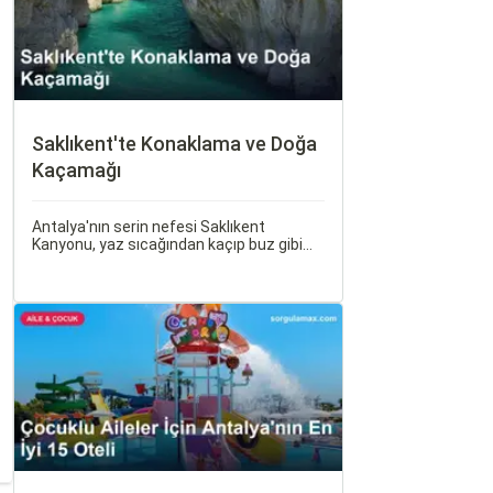
Saklıkent'te Konaklama ve Doğa
Kaçamağı
Antalya'nın serin nefesi Saklıkent
Kanyonu, yaz sıcağından kaçıp buz gibi
suların içinde yürümek isteyenlerin ilk
adresidir. Türkiye'nin en derin ve en uzun
kanyonlarından biri olan Saklıkent, dik
kaya duvarları arasından akan dağ suyu,
gölgeli yürüyüş patikaları ve adrenalin
dolu aktiviteleriyle tam bir doğa kaçamağı
sunar.