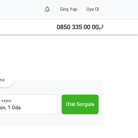
Giriş Yap
Üye Ol
0850 335 00 00
ama
 sayısı
Otel Sorgula
kin, 1 Oda