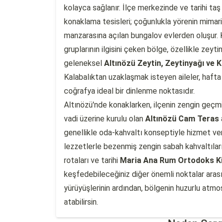
kolayca sağlanır. İlçe merkezinde ve tarihi taş 
konaklama tesisleri; çoğunlukla yörenin mimari
manzarasına açılan bungalov evlerden oluşur. K
gruplarının ilgisini çeken bölge, özellikle ze
geleneksel
Altınözü Zeytin, Zeytinyağı ve K
Kalabalıktan uzaklaşmak isteyen aileler, hafta
coğrafya ideal bir dinlenme noktasıdır.
Altınözü'nde konaklarken, ilçenin zengin geçmi
vadi üzerine kurulu olan
Altınözü Cam Teras
genellikle oda-kahvaltı konseptiyle hizmet ver
lezzetlerle bezenmiş zengin sabah kahvaltılar
rotaları ve tarihi
Maria Ana Rum Ortodoks Ki
keşfedebileceğiniz diğer önemli noktalar arası
yürüyüşlerinin ardından, bölgenin huzurlu atm
atabilirsin.