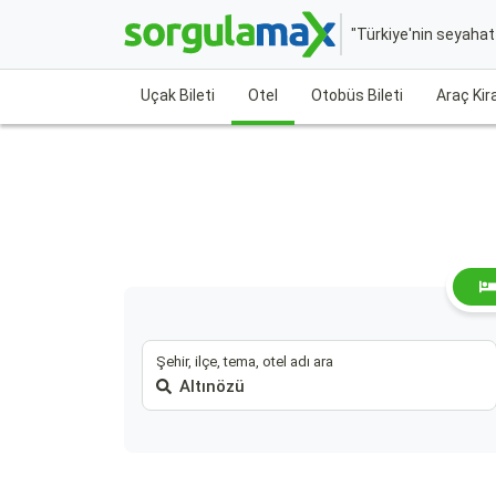
"Türkiye'nin seyaha
Uçak Bileti
Otel
Otobüs Bileti
Araç Ki
Şehir, ilçe, tema, otel adı ara