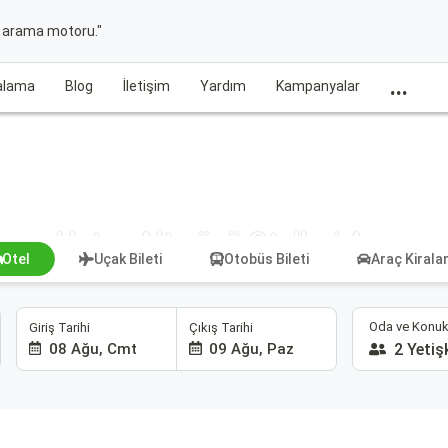
t arama motoru."
...
ralama
Blog
İletişim
Yardım
Kampanyalar
Hatay Altınözü Otelleri Ara
Otel
Uçak Bileti
Otobüs Bileti
Araç Kiral
Oda ve Konuk
Giriş Tarihi
Çıkış Tarihi
08 Ağu, Cmt
09 Ağu, Paz
2 Yetiş