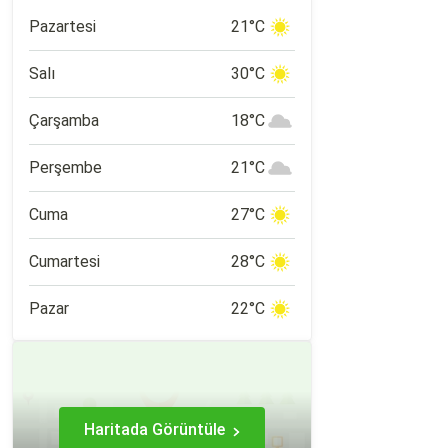
şehirlere yakın konumu nedeniyle de
popüler bir tatil rotası.
Pazartesi
21°C
Salı
30°C
Çarşamba
18°C
Perşembe
21°C
Cuma
27°C
Cumartesi
28°C
Pazar
22°C
Haritada Görüntüle