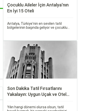
Çocuklu Aileler İçin Antalya'nın
En İyi 15 Oteli
Antalya, Türkiye'nin en sevilen tatil
bölgelerinin başında geliyor ve çocuklu
ailelere her bütçeye uygun, geniş bir
konaklama yelpazesi sunuyor. Bu
rehberde, ailecek huzurlu ve keyifli bir tatil
geçirmenizi sağlayacak en iyi antalya
çocuklu aile oteli seçeneklerini bir araya
getirdik.
Son Dakika Tatil Fırsatlarını
Yakalayın: Uygun Uçak ve Otel
İpuçları
Yılın hangi dönemi olursa olsun, tatil