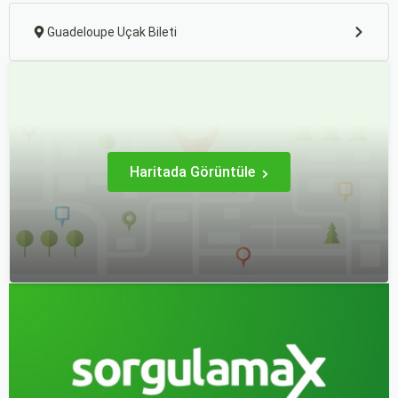
devreye giriyor. Su
bırakmak için harika bir
kaydırakları, çocuk
fırsat sunar.
Guadeloupe Uçak Bileti
havuzları ve tema park
erişimi sunan oteller, hem
küçükleri saatlerce
oyalıyor hem de
ebeveynlere nefes alacak
bir mola tanıyor.
Haritada Görüntüle