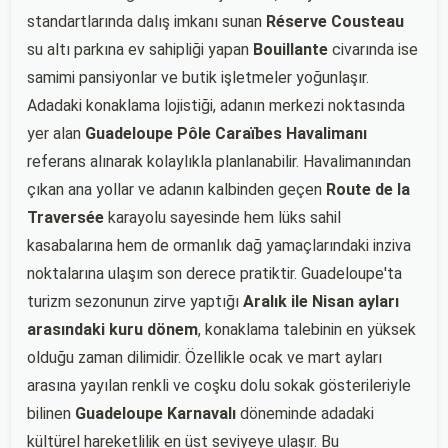
standartlarında dalış imkanı sunan
Réserve Cousteau
su altı parkına ev sahipliği yapan
Bouillante
civarında ise
samimi pansiyonlar ve butik işletmeler yoğunlaşır.
Adadaki konaklama lojistiği, adanın merkezi noktasında
yer alan
Guadeloupe Pôle Caraïbes Havalimanı
referans alınarak kolaylıkla planlanabilir. Havalimanından
çıkan ana yollar ve adanın kalbinden geçen
Route de la
Traversée
karayolu sayesinde hem lüks sahil
kasabalarına hem de ormanlık dağ yamaçlarındaki inziva
noktalarına ulaşım son derece pratiktir. Guadeloupe'ta
turizm sezonunun zirve yaptığı
Aralık ile Nisan ayları
arasındaki kuru dönem
, konaklama talebinin en yüksek
olduğu zaman dilimidir. Özellikle ocak ve mart ayları
arasına yayılan renkli ve coşku dolu sokak gösterileriyle
bilinen
Guadeloupe Karnavalı
döneminde adadaki
kültürel hareketlilik en üst seviyeye ulaşır. Bu