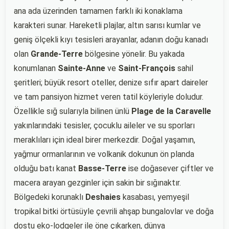
ana ada üzerinden tamamen farklı iki konaklama
karakteri sunar. Hareketli plajlar, altın sarısı kumlar ve
geniş ölçekli kıyı tesisleri arayanlar, adanın doğu kanadı
olan
Grande-Terre
bölgesine yönelir. Bu yakada
konumlanan
Sainte-Anne
ve
Saint-François
sahil
şeritleri; büyük resort oteller, denize sıfır apart daireler
ve tam pansiyon hizmet veren tatil köyleriyle doludur.
Özellikle sığ sularıyla bilinen ünlü
Plage de la Caravelle
yakınlarındaki tesisler, çocuklu aileler ve su sporları
meraklıları için ideal birer merkezdir. Doğal yaşamın,
yağmur ormanlarının ve volkanik dokunun ön planda
olduğu batı kanat
Basse-Terre
ise doğasever çiftler ve
macera arayan gezginler için sakin bir sığınaktır.
Bölgedeki korunaklı
Deshaies
kasabası, yemyeşil
tropikal bitki örtüsüyle çevrili ahşap bungalovlar ve doğa
dostu eko-lodgeler ile öne çıkarken, dünya