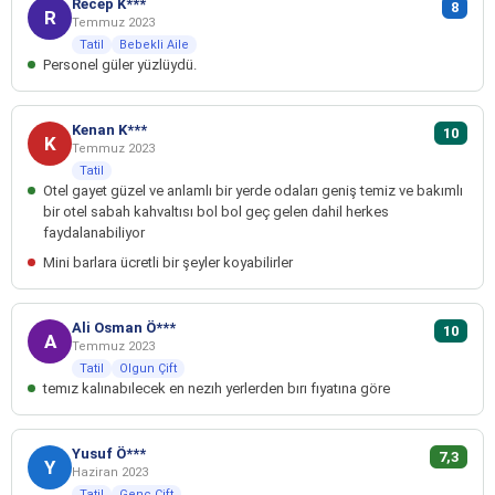
Recep K***
8
R
Temmuz 2023
Tatil
Bebekli Aile
Personel güler yüzlüydü.
Kenan K***
10
K
Temmuz 2023
Tatil
Otel gayet güzel ve anlamlı bir yerde odaları geniş temiz ve bakımlı
bir otel sabah kahvaltısı bol bol geç gelen dahil herkes
faydalanabiliyor
Mini barlara ücretli bir şeyler koyabilirler
Ali Osman Ö***
10
A
Temmuz 2023
Tatil
Olgun Çift
temız kalınabılecek en nezıh yerlerden bırı fıyatına göre
Yusuf Ö***
7,3
Y
Haziran 2023
Tatil
Genç Çift