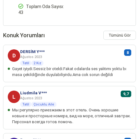
Toplam Oda Sayısı:
43
Konuk Yorumları
Tümünü Gör
DERSİM Y***
8
D
Ağustos 2023
Tatil
2 Kız
Gayet iyiydi.Sessiz bir oteldi.Fakat odalarda ses yalıtımı yoktu bı
masa çekildiğinde duyulabiliyirdu.Ama cok sorun değildi
Liudmila V***
9,7
L
Ağustos 2023
Tatil
Çocuklu Aile
Мы регулярно приезжаем в этот отель. Очень хорошие
новые и просторные номера, вид на море, отличный завтрак.
Персонал всегда готов помочь.