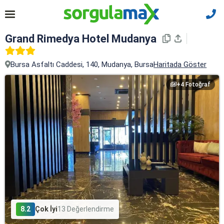
Grand Ri̇medya Hotel Mudanya
Bursa Asfaltı Caddesi, 140, Mudanya, Bursa
Haritada Göster
+4 Fotoğraf
8.2
Çok İyi
13 Değerlendirme