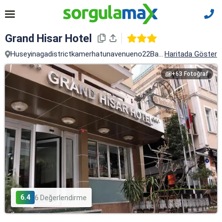
Grand Hisar Hotel
Huseyinagadistrictkamerhatunavenueno22Balikpazari, Beyoğlu, İ
Haritada Göster
+63 Fotoğraf
6.4
6 Değerlendirme