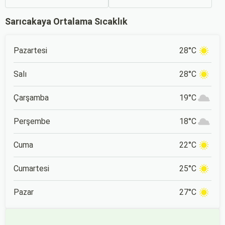
vericidir. Fakat son
Kartalkaya Kayak Merkezi,
dakikada karar verip bir
muhteşem doğası ve
Sarıcakaya Ortalama Sıcaklık
anda bavulları toplayıp yola
kaliteli tesisleri ile yılın her
çıkmak bazen zorlayıcı
döneminde ziyaretçilerini
olabilir.
ağırlıyor. Bolu'nun doğal
güzellikleri içerisinde
Pazartesi
28°C
konumlanan Kartalkaya,
İstanbul ve Ankara gibi
büyük şehirlere yakın
Salı
28°C
konumu nedeniyle de
popüler bir tatil rotası.
Çarşamba
19°C
Perşembe
18°C
Cuma
22°C
Cumartesi
25°C
Pazar
27°C