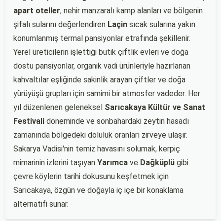
apart oteller
, nehir manzaralı kamp alanları ve bölgenin
şifalı sularını değerlendiren
Laçin
sıcak sularına yakın
konumlanmış termal pansiyonlar etrafında şekillenir.
Yerel üreticilerin işlettiği butik çiftlik evleri ve doğa
dostu pansiyonlar, organik vadi ürünleriyle hazırlanan
kahvaltılar eşliğinde sakinlik arayan çiftler ve doğa
yürüyüşü grupları için samimi bir atmosfer vadeder. Her
yıl düzenlenen geleneksel
Sarıcakaya Kültür ve Sanat
Festivali
döneminde ve sonbahardaki zeytin hasadı
zamanında bölgedeki doluluk oranları zirveye ulaşır.
Sakarya Vadisi'nin temiz havasını solumak, kerpiç
mimarinin izlerini taşıyan
Yarımca
ve
Dağküplü
gibi
çevre köylerin tarihi dokusunu keşfetmek için
Sarıcakaya, özgün ve doğayla iç içe bir konaklama
alternatifi sunar.