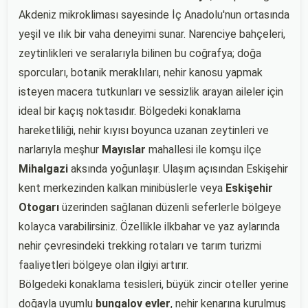
Akdeniz mikrokliması sayesinde İç Anadolu'nun ortasında
yeşil ve ılık bir vaha deneyimi sunar. Narenciye bahçeleri,
zeytinlikleri ve seralarıyla bilinen bu coğrafya; doğa
sporcuları, botanik meraklıları, nehir kanosu yapmak
isteyen macera tutkunları ve sessizlik arayan aileler için
ideal bir kaçış noktasıdır. Bölgedeki konaklama
hareketliliği, nehir kıyısı boyunca uzanan zeytinleri ve
narlarıyla meşhur
Mayıslar
mahallesi ile komşu ilçe
Mihalgazi
aksında yoğunlaşır. Ulaşım açısından Eskişehir
kent merkezinden kalkan minibüslerle veya
Eskişehir
Otogarı
üzerinden sağlanan düzenli seferlerle bölgeye
kolayca varabilirsiniz. Özellikle ilkbahar ve yaz aylarında
nehir çevresindeki trekking rotaları ve tarım turizmi
faaliyetleri bölgeye olan ilgiyi artırır.
Bölgedeki konaklama tesisleri, büyük zincir oteller yerine
doğayla uyumlu
bungalov evler
, nehir kenarına kurulmuş