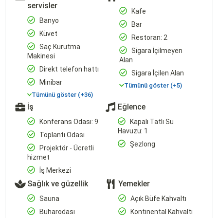
servisler
Kafe
Banyo
Bar
Küvet
Restoran: 2
Saç Kurutma
Sigara İçilmeyen
Makinesi
Alan
Direkt telefon hattı
Sigara İçilen Alan
Minibar
Tümünü göster (+5)
Tümünü göster (+36)
İş
Eğlence
Konferans Odası: 9
Kapalı Tatlı Su
Havuzu: 1
Toplantı Odası
Şezlong
Projektör - Ücretli
hizmet
İş Merkezi
Sağlık ve güzellik
Yemekler
Sauna
Açık Büfe Kahvaltı
Buharodası
Kontinental Kahvaltı