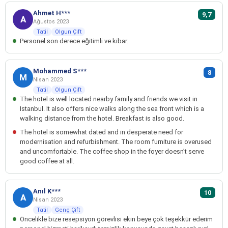
Ahmet H***
9,7
A
Ağustos 2023
Tatil
Olgun Çift
Personel son derece eğitimli ve kibar.
Mohammed S***
8
M
Nisan 2023
Tatil
Olgun Çift
The hotel is well located nearby family and friends we visit in
Istanbul. It also offers nice walks along the sea front which is a
walking distance from the hotel. Breakfast is also good.
The hotel is somewhat dated and in desperate need for
modernisation and refurbishment. The room furniture is overused
and uncomfortable. The coffee shop in the foyer doesn’t serve
good coffee at all.
Anıl K***
10
A
Nisan 2023
Tatil
Genç Çift
Öncelikle bize resepsiyon görevlisi ekin beye çok teşekkür ederim