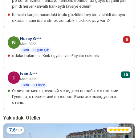
personel hizmeti harikaydı temizlik konusunda gayet başarılı pırıl
pırıldı heryer kahvaltı harikaydı tavsiye ederim
Kahvaltı karşılamasındaki toplu gözlüklü bey biraz sinirli duruyor
okadar insanı idare etmek zor tabiki haklı kık payı var ☺️
Nuray G***
5
N
Mart 2022
Tatil
Olgun Çift
odalar bakımsız. Kırık eşyalar var. Eşyalar eskimiş.
Ivan A***
10
I
Mart 2022
Tatil
2 Erkek
Отличное место, лучший менеджер по работе с гостями
Гульнар, отзывчивый персонал. Всем рекомендую этот
отель.
Yakındaki Oteller
7.6