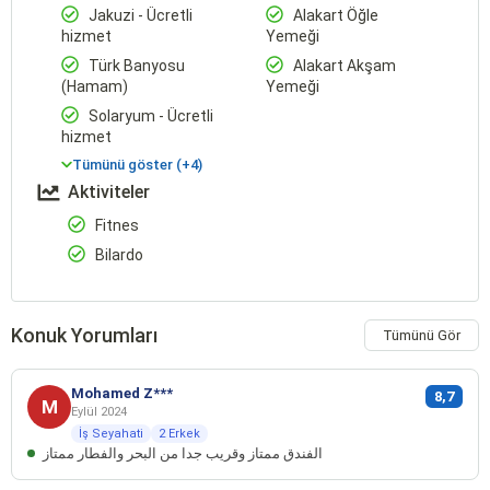
Jakuzi - Ücretli
Alakart Öğle
hizmet
Yemeği
Türk Banyosu
Alakart Akşam
(Hamam)
Yemeği
Solaryum - Ücretli
hizmet
Tümünü göster (+4)
Aktiviteler
Fitnes
Bilardo
Konuk Yorumları
Tümünü Gör
Mohamed Z***
8,7
M
Eylül 2024
İş Seyahati
2 Erkek
الفندق ممتاز وقريب جدا من البحر والفطار ممتاز