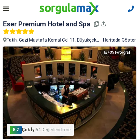
Eser Premium Hotel and Spa
Fatih, Gazi Mustafa Kemal Cd, 11, Büyükçekmece, İstanbul
Haritada Göster
+35 Fotoğraf
8.2
Çok İyi
54 Değerlendirme