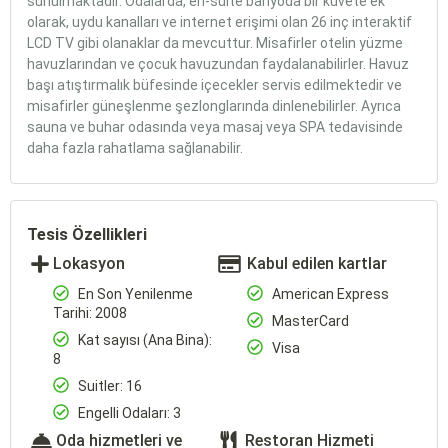
sunulmaktadır. Odalarda, en-suite banyoda bir küvete ek
olarak, uydu kanalları ve internet erişimi olan 26 inç interaktif
LCD TV gibi olanaklar da mevcuttur. Misafirler otelin yüzme
havuzlarından ve çocuk havuzundan faydalanabilirler. Havuz
başı atıştırmalık büfesinde içecekler servis edilmektedir ve
misafirler güneşlenme şezlonglarında dinlenebilirler. Ayrıca
sauna ve buhar odasında veya masaj veya SPA tedavisinde
daha fazla rahatlama sağlanabilir.
Tesis Özellikleri
Lokasyon
Kabul edilen kartlar
En Son Yenilenme
American Express
Tarihi: 2008
MasterCard
Kat sayısı (Ana Bina):
Visa
8
Suitler: 16
Engelli Odaları: 3
Oda hizmetleri ve
Restoran Hizmeti