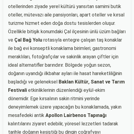
otellerinden ziyade yerel kültürü yansıtan samimi butik
oteller, mütevazı aile pansiyonları, apart oteller ve kırsal
turizme hizmet eden doğa dostu tesislerden oluşur.
Özellikle bitişik konumdaki Çal ilçesinin ünlü üzüm bağları
ve
Çal Bağ Yolu
rotasıyla entegre çalışan taş konaklar
ile bağ evi konseptli konaklama birimleri; gastronomi
meraklıları, fotoğrafçılar ve sakinlik arayan çiftler için
ideal alternatifler barındırır. Bölgede yoğun sezon,
doğanın uyandığı ilkbahar ayları ile hasat hareketliliğinin
başladığı ve geleneksel
Baklan Kültür, Sanat ve Tarım
Festivali
etkinliklerinin düzenlendiği eylül-ekim
dönemidir. Ege kırsalının sakin ritmini yerinde
deneyimlemek üzere yapacağın bu konaklamada, yakın
mesafedeki antik
Apollon Lairbenos Tapınağı
kalıntılarını ziyaret edebilir, yöresel lezzetleri tadarak
tarihle doğanın kesiştiği bu dingin coğrafyayı