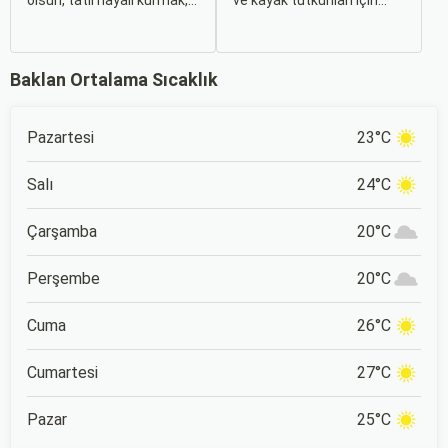
olsun, tatil hayali kurmak,
ve kayak tutkunları için
bir sonraki seyahatinizi
Türkiye’nin önde gelen
planlamak heyecan
merkezlerinden biri olan
vericidir. Fakat son
Kartalkaya Kayak Merkezi,
dakikada karar verip bir
muhteşem doğası ve
Baklan Ortalama Sıcaklık
anda bavulları toplayıp yola
kaliteli tesisleri ile yılın her
çıkmak bazen zorlayıcı
döneminde ziyaretçilerini
olabilir.
ağırlıyor. Bolu'nun doğal
güzellikleri içerisinde
Pazartesi
23°C
konumlanan Kartalkaya,
İstanbul ve Ankara gibi
büyük şehirlere yakın
Salı
24°C
konumu nedeniyle de
popüler bir tatil rotası.
Çarşamba
20°C
Perşembe
20°C
Cuma
26°C
Cumartesi
27°C
Pazar
25°C