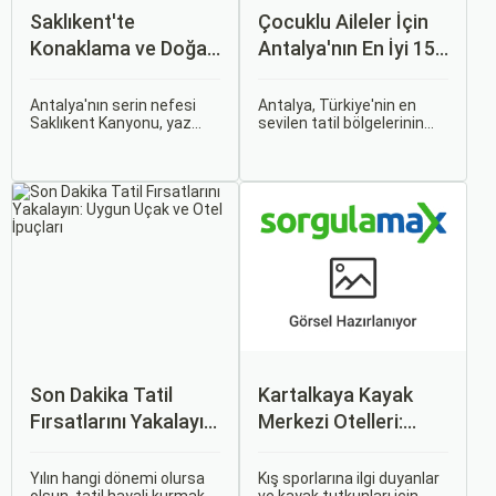
Saklıkent'te
Çocuklu Aileler İçin
Konaklama ve Doğa
Antalya'nın En İyi 15
Kaçamağı
Oteli
Antalya'nın serin nefesi
Antalya, Türkiye'nin en
Saklıkent Kanyonu, yaz
sevilen tatil bölgelerinin
sıcağından kaçıp buz gibi
başında geliyor ve çocuklu
suların içinde yürümek
ailelere her bütçeye uygun,
isteyenlerin ilk adresidir.
geniş bir konaklama
Türkiye'nin en derin ve en
yelpazesi sunuyor. Bu
uzun kanyonlarından biri
rehberde, ailecek huzurlu
olan Saklıkent, dik kaya
ve keyifli bir tatil
duvarları arasından akan
geçirmenizi sağlayacak en
dağ suyu, gölgeli yürüyüş
iyi antalya çocuklu aile
patikaları ve adrenalin dolu
oteli seçeneklerini bir
aktiviteleriyle tam bir doğa
araya getirdik.
kaçamağı sunar.
Son Dakika Tatil
Kartalkaya Kayak
Fırsatlarını Yakalayın:
Merkezi Otelleri:
Uygun Uçak ve Otel
Konforlu Tatil
İpuçları
Alternatifleri
Yılın hangi dönemi olursa
Kış sporlarına ilgi duyanlar