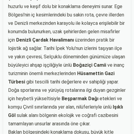
huzurlu ve keşif dolu bir konaklama deneyimi sunar. Ege
Bölgesi'nin iç kesimlerindeki bu sakin rota, çevre illerden
ve Denizli merkezinden karayolu ile kolayca erişilebilir bir
konumda bulunurken, uzak şehirlerden gelen misafirler
için
Denizli Çardak Havalimanı
üzerinden pratik bir
lojistik ağ sağlar. Tarihi İpek Yolu'nun izlerini taşıyan ilçe
ve yakın çevresi, Selçuklu döneminden günümüze ulaşan
büyüleyici ahşap işçiliğiyle ünlü
Boğaziçi Camii
ve inanç
turizminin önemli merkezlerinden
Hüsamettin Gazi
Türbesi
gibi tescilli tarihi değerlere ev sahipliği yapar.
Doğa sporlarına ve yürüyüş rotalarına ilgi duyan gezginler
için heybetli yükseltisiyle
Beşparmak Dağı
etekleri ve
komşu Çivril sınırlarında yer alan, nilüferleriyle ünlü
Işıklı
Göl
sulak alanı bölgenin ekolojik ve coğrafi cazibesini
tamamlayan unsurlar arasında öne çıkar.
Baklan bölgesindeki konaklama dokusu, büyük kitle