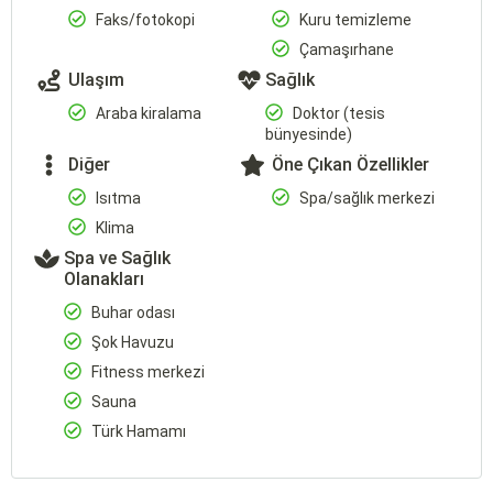
Faks/fotokopi
Kuru temizleme
Çamaşırhane
Ulaşım
Sağlık
Araba kiralama
Doktor (tesis
bünyesinde)
Diğer
Öne Çıkan Özellikler
Isıtma
Spa/sağlık merkezi
Klima
Spa ve Sağlık
Olanakları
Buhar odası
Şok Havuzu
Fitness merkezi
Sauna
Türk Hamamı