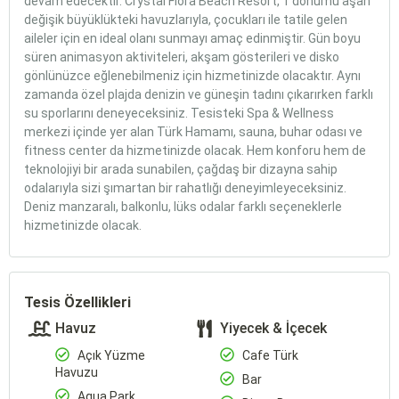
devam edecektir. Crystal Flora Beach Resort, 1 dönümü aşan
değişik büyüklükteki havuzlarıyla, çocukları ile tatile gelen
aileler için en ideal olanı sunmayı amaç edinmiştir. Gün boyu
süren animasyon aktiviteleri, akşam gösterileri ve disko
gönlünüzce eğlenebilmeniz için hizmetinizde olacaktır. Aynı
zamanda özel plajda denizin ve güneşin tadını çıkarırken farklı
su sporlarını deneyeceksiniz. Tesisteki Spa & Wellness
merkezi içinde yer alan Türk Hamamı, sauna, buhar odası ve
fitness center da hizmetinizde olacak. Hem konforu hem de
teknolojiyi bir arada sunabilen, çağdaş bir dizayna sahip
odalarıyla sizi şımartan bir rahatlığı deneyimleyeceksiniz.
Deniz manzaralı, balkonlu, lüks odalar farklı seçeneklerle
hizmetinizde olacak.
Tesis Özellikleri
Havuz
Yiyecek & İçecek
Açık Yüzme
Cafe Türk
Havuzu
Bar
Aqua Park