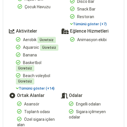
Disco Bar
Çocuk Havuzu
Snack Bar
Restoran
Tümünü göster (+7)
Aktiviteler
Eğlence Hizmetleri
Aerobik
Animasyon ekibi
Ücretsiz
Aquaroic
Ücretsiz
Banana
Basketbol
Ücretsiz
Beach voleybol
Ücretsiz
Tümünü göster (+14)
Ortak Alanlar
Odalar
Asansör
Engelli odaları
Toplantı odası
Sigara içilmeyen
odalar
Özel sigara içilen
alan