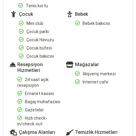
Tenis kortu
Çocuk
Bebek
Mini club
Bebek bakıcısı
Çocuk parkı
Çocuk Havuzu
Çocuk büfesi
Çocuk bakıcısı
Resepsiyon
Mağazalar
Hizmetleri
Alışveriş merkezi
24 saat açık
Internet cafe
resepsiyon
Emanet kasası
Bagaj muhafazası
Gazeteler
Hızlı check-
in/check-out
Çalışma Alanları
Temizlik Hizmetleri