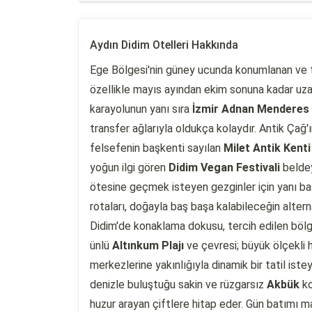
Aydın Didim Otelleri Hakkında
Ege Bölgesi'nin güney ucunda konumlanan ve tari
özellikle mayıs ayından ekim sonuna kadar uzan
karayolunun yanı sıra
İzmir Adnan Menderes 
transfer ağlarıyla oldukça kolaydır. Antik Ça
felsefenin başkenti sayılan
Milet Antik Kenti
yoğun ilgi gören
Didim Vegan Festivali
beldey
ötesine geçmek isteyen gezginler için yanı b
rotaları, doğayla baş başa kalabileceğin alterna
Didim'de konaklama dokusu, tercih edilen bölgeye
ünlü
Altınkum Plajı
ve çevresi; büyük ölçekli h
merkezlerine yakınlığıyla dinamik bir tatil iste
denizle buluştuğu sakin ve rüzgarsız
Akbük
ko
huzur arayan çiftlere hitap eder. Gün batımı 