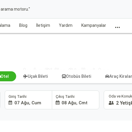
t arama motoru."
...
ralama
Blog
İletişim
Yardım
Kampanyalar
Aydın Didim Otelleri Ara
Otel
Uçak Bileti
Otobüs Bileti
Araç Kiral
Oda ve Konuk
Giriş Tarihi
Çıkış Tarihi
07 Ağu, Cum
08 Ağu, Cmt
2 Yetiş