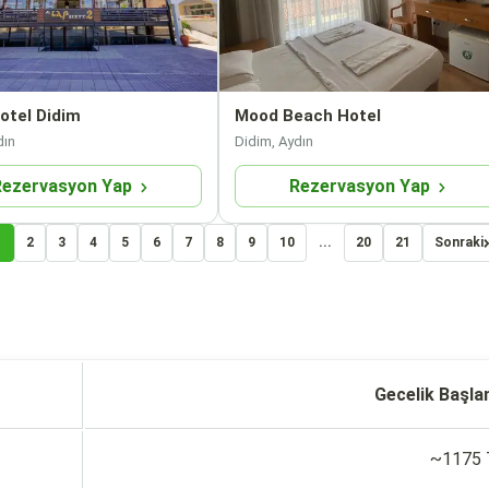
otel Didim
Mood Beach Hotel
dın
Didim, Aydın
Rezervasyon Yap
Rezervasyon Yap
1
2
3
4
5
6
7
8
9
10
...
20
21
Sonraki
Gecelik Başla
~1175 