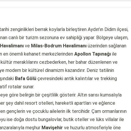
hi zenginlikleri berrak koylarla birleştiren Aydın'ın Didim ilçesi,
an canlı bir turizm sezonuna ev sahipliği yapar. Bölgeye ulaşım,
Havalimanı
ve
Milas-Bodrum Havalimanı
üzerinden sağlanan
ğ'ın en önemli kehanet merkezlerinden
Apollon Tapınağı
ile
kültür meraklılarını cezbederken, her bahar düzenlenen ve
e modern bir kültürel dinamizm kazandırır. Deniz tatilinin
aşındaki
Bafa Gölü
çevresindeki antik kalıntılar ve trekking
tif rotalar sunar.
 göre belirgin bir çeşitlilik gösterir. Altın sarısı kumsalıyla
er şey dahil resort otelleri, hareketli apartları ve eğlence
yen gençlerin ve çocuklu ailelerin ilk tercihidir. Çam ormanlarının
yu ise doğa dostu bungalovlar, butik oteller ve lüks villalar ile
manzaralarıyla meşhur
Mavişehir
ve huzurlu atmosferiyle öne