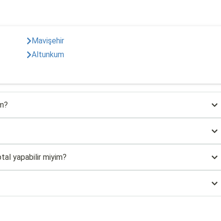
Mavişehir
Altunkum
im?
tal yapabilir miyim?