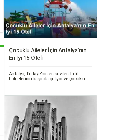
dolu aktiviteleriyle tam bir doğa kaçamağı
sunar.
Çocuklu Aileler İçin Antalya'nın
En İyi 15 Oteli
Antalya, Türkiye'nin en sevilen tatil
bölgelerinin başında geliyor ve çocuklu
ailelere her bütçeye uygun, geniş bir
konaklama yelpazesi sunuyor. Bu
rehberde, ailecek huzurlu ve keyifli bir tatil
geçirmenizi sağlayacak en iyi antalya
çocuklu aile oteli seçeneklerini bir araya
getirdik.