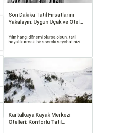
Son Dakika Tatil Fırsatlarını
Yakalayın: Uygun Uçak ve Otel
İpuçları
Yılın hangi dönemi olursa olsun, tatil
hayali kurmak, bir sonraki seyahatinizi
planlamak heyecan vericidir. Fakat son
dakikada karar verip bir anda bavulları
toplayıp yola çıkmak bazen zorlayıcı
olabilir.
Kartalkaya Kayak Merkezi
Otelleri: Konforlu Tatil
Alternatifleri