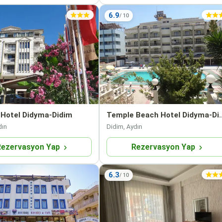
6.9
Hotel Didyma-Didim
Temple Beach Ho
dın
Didim, Aydın
Rezervasyon Yap
Rezervasyon Yap
6.3