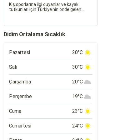
Kış sporlarına ilgi duyanlar ve kayak
tutkunları için Türkiye’nin önde gelen
merkezlerinden biri olan Kartalkaya Kayak
Merkezi, muhteşem doğası ve kaliteli
tesisleri ile yılın her döneminde
ziyaretçilerini ağırlıyor. Bolu'nun doğal
Didim Ortalama Sıcaklık
güzellikleri içerisinde konumlanan
Kartalkaya, İstanbul ve Ankara gibi büyük
şehirlere yakın konumu nedeniyle de
popüler bir tatil rotası.
Pazartesi
20°C
Salı
30°C
Çarşamba
20°C
Perşembe
19°C
Cuma
23°C
Cumartesi
24°C