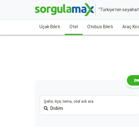
"Türkiye'nin seyaha
Uçak Bileti
Otel
Otobüs Bileti
Araç Ki
Şehir, ilçe, tema, otel adı ara