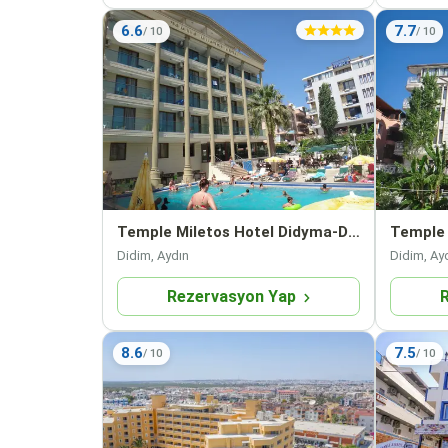
6.6
7.7
Temple Miletos Hotel Didyma-Didim
Temple 
Didim, Aydın
Didim, Ay
Rezervasyon Yap
8.6
7.5