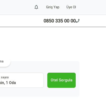
Giriş Yap
Üye Ol
0850 335 00 00
ama
 sayısı
Otel Sorgula
kin, 1 Oda