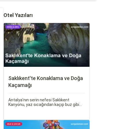
Otel Yazıları
Saklıkent'te Konaklama ve Doğa
Kaçamağı
Antalya'nın serin nefesi Saklıkent
Kanyonu, yaz sıcağından kaçıp buz gibi
suların içinde yürümek isteyenlerin ilk
adresidir. Türkiye'nin en derin ve en uzun
kanyonlarından biri olan Saklıkent, dik
kaya duvarları arasından akan dağ suyu,
gölgeli yürüyüş patikaları ve adrenalin