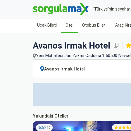
"Türkiye'nin seyaha
Uçak Bileti
Otel
Otobüs Bileti
Araç Ki
Avanos Irmak Hotel
Yeni Mahallesi Jan Zakari Caddesi 1 50500 Nevseh
Yakındaki Oteller
6.8