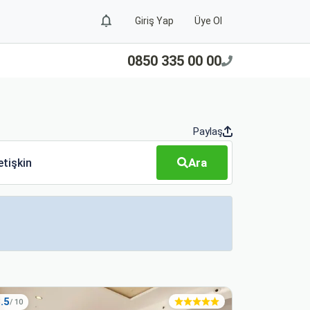
Giriş Yap
Üye Ol
0850 335 00 00
Paylaş
Ara
etişkin
.5
8.4