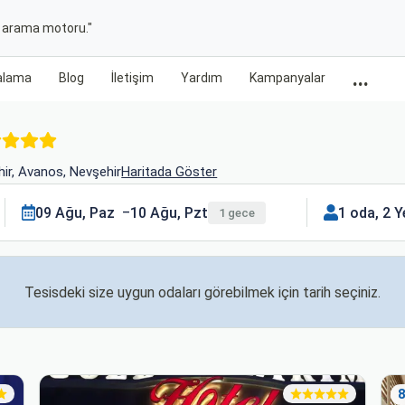
t arama motoru."
...
ralama
Blog
İletişim
Yardım
Kampanyalar
ir, Avanos, Nevşehir
Haritada Göster
09 Ağu, Paz
10 Ağu, Pzt
1 oda, 2 Y
1 gece
Tesisdeki size uygun odaları görebilmek için tarih seçiniz.
8