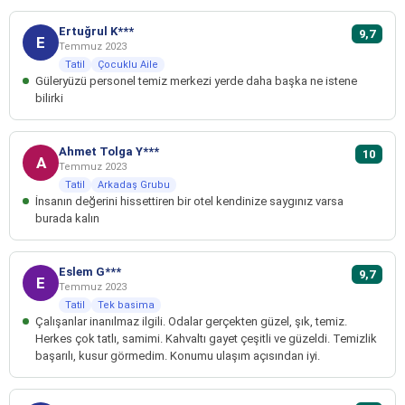
Ertuğrul K***
9,7
E
Temmuz 2023
Tatil
Çocuklu Aile
Güleryüzü personel temiz merkezi yerde daha başka ne istene
bilirki
Ahmet Tolga Y***
10
A
Temmuz 2023
Tatil
Arkadaş Grubu
İnsanın değerini hissettiren bir otel kendinize saygınız varsa
burada kalın
Eslem G***
9,7
E
Temmuz 2023
Tatil
Tek basima
Çalışanlar inanılmaz ilgili. Odalar gerçekten güzel, şık, temiz.
Herkes çok tatlı, samimi. Kahvaltı gayet çeşitli ve güzeldi. Temizlik
başarılı, kusur görmedim. Konumu ulaşım açısından iyi.