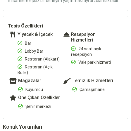
misafirlere eşsiz bir deneyim yaşatmaktayı arzulamaktadır.
Tesis Özellikleri
Yiyecek & İçecek
Resepsiyon
Hizmetleri
Bar
24 saat açık
Lobby Bar
resepsiyon
Restoran (Alakart)
Vale park hizmeti
Restoran (Açık
Büfe)
Mağazalar
Temizlik Hizmetleri
Kuyumcu
Çamaşırhane
Öne Çıkan Özellikler
Şehir merkezi
Konuk Yorumları