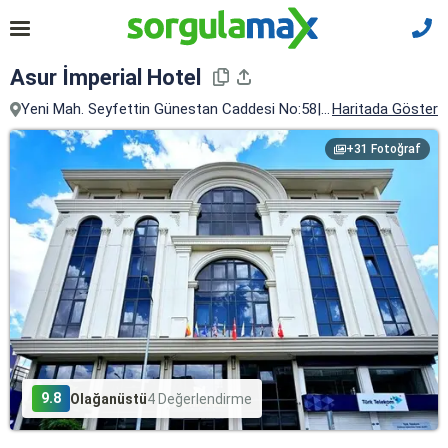
Asur İmperial Hotel
Yeni Mah. Seyfettin Günestan Caddesi No:58|b, Midyat, Mardin
Haritada Göster
+31 Fotoğraf
9.8
Olağanüstü
4 Değerlendirme