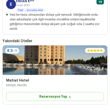
ERHAN K***
10
E
Ocak 2023
Tatil
Çocuklu Aile
Yeni bir tesis olmasından dolayı çok temizdi. Gittiğimizde orda
olan arkadaşlar çok ilgili insanlar öncelikle onlara teşekkürler.
gittiğimiz mevsimden dolayı akşam çok soğuk oda 2 saatte zor
ısındı.
Yakındaki Oteller
8.3
Matiat Hotel
Midyat, Mardin
Rezervasyon Yap