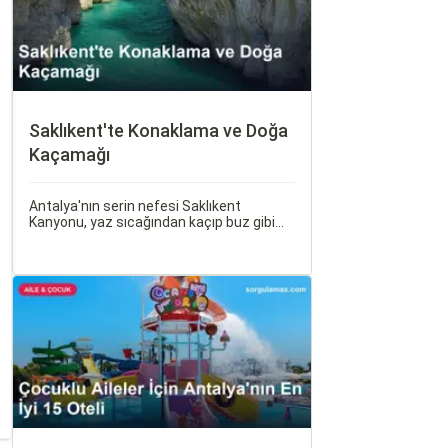
Saklıkent'te Konaklama ve Doğa
Kaçamağı
Antalya'nın serin nefesi Saklıkent
Kanyonu, yaz sıcağından kaçıp buz gibi
suların içinde yürümek isteyenlerin ilk
adresidir. Türkiye'nin en derin ve en uzun
kanyonlarından biri olan Saklıkent, dik
kaya duvarları arasından akan dağ suyu,
gölgeli yürüyüş patikaları ve adrenalin
dolu aktiviteleriyle tam bir doğa kaçamağı
sunar.