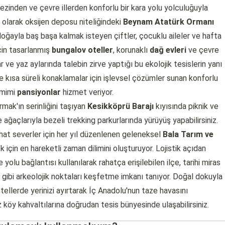
zinden ve çevre illerden konforlu bir kara yolu yolculuğuyla
lı olarak oksijen deposu niteliğindeki
Beynam Atatürk Ormanı
oğayla baş başa kalmak isteyen çiftler, çocuklu aileler ve hafta
çin tasarlanmış
bungalov oteller
, korunaklı
dağ evleri
ve çevre
 ve yaz aylarında talebin zirve yaptığı bu ekolojik tesislerin yanı
e kısa süreli konaklamalar için işlevsel çözümler sunan konforlu
samimi
pansiyonlar
hizmet veriyor.
mak'ın serinliğini taşıyan
Kesikköprü Barajı
kıyısında piknik ve
e ağaçlarıyla bezeli trekking parkurlarında yürüyüş yapabilirsiniz.
at severler için her yıl düzenlenen geleneksel
Bala Tarım ve
için en hareketli zaman dilimini oluşturuyor. Lojistik açıdan
olu bağlantısı kullanılarak rahatça erişilebilen ilçe, tarihi miras
gibi arkeolojik noktaları keşfetme imkanı tanıyor. Doğal dokuyla
llerde yerinizi ayırtarak İç Anadolu'nun taze havasını
z köy kahvaltılarına doğrudan tesis bünyesinde ulaşabilirsiniz.