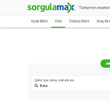
"Türkiye'nin seyaha
Uçak Bileti
Otel
Otobüs Bileti
Araç Ki
Şehir, ilçe, tema, otel adı ara