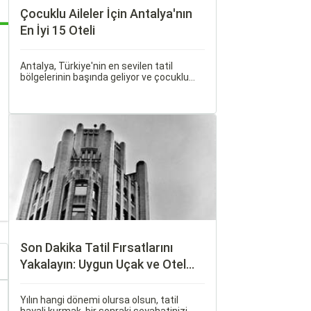
Çocuklu Aileler İçin Antalya'nın
En İyi 15 Oteli
Antalya, Türkiye'nin en sevilen tatil
bölgelerinin başında geliyor ve çocuklu
ailelere her bütçeye uygun, geniş bir
konaklama yelpazesi sunuyor. Bu
rehberde, ailecek huzurlu ve keyifli bir tatil
geçirmenizi sağlayacak en iyi antalya
çocuklu aile oteli seçeneklerini bir araya
getirdik.
Son Dakika Tatil Fırsatlarını
Yakalayın: Uygun Uçak ve Otel
İpuçları
Yılın hangi dönemi olursa olsun, tatil