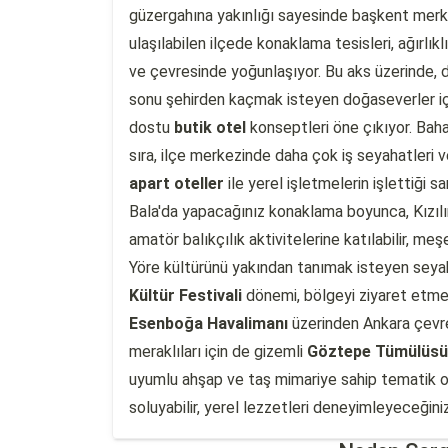
güzergahına yakınlığı sayesinde başkent merke
ulaşılabilen ilçede konaklama tesisleri, ağırlık
ve çevresinde yoğunlaşıyor. Bu aks üzerinde, d
sonu şehirden kaçmak isteyen doğaseverler i
dostu
butik otel
konseptleri öne çıkıyor. Bahar
sıra, ilçe merkezinde daha çok iş seyahatleri v
apart oteller
ile yerel işletmelerin işlettiği 
Bala'da yapacağınız konaklama boyunca, Kızılır
amatör balıkçılık aktivitelerine katılabilir, meş
Yöre kültürünü yakından tanımak isteyen seyah
Kültür Festivali
dönemi, bölgeyi ziyaret etmek 
Esenboğa Havalimanı
üzerinden Ankara çevre y
meraklıları için de gizemli
Göztepe Tümülüsü
uyumlu ahşap ve taş mimariye sahip tematik ote
soluyabilir, yerel lezzetleri deneyimleyeceğini