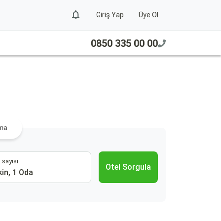
Giriş Yap
Üye Ol
0850 335 00 00
ama
 sayısı
Otel Sorgula
kin, 1 Oda