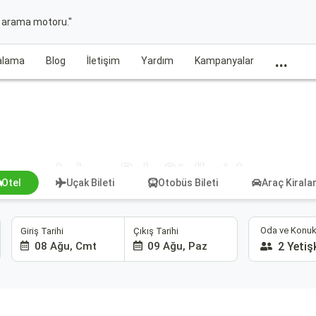
t arama motoru."
...
ralama
Blog
İletişim
Yardım
Kampanyalar
Ankara Bala Otelleri Ara
Otel
Uçak Bileti
Otobüs Bileti
Araç Kiral
Oda ve Konuk
Giriş Tarihi
Çıkış Tarihi
08 Ağu, Cmt
09 Ağu, Paz
2 Yetiş