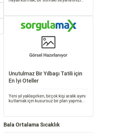
hayali kurmak, bir sonraki seyahatinizi
planlamak heyecan vericidir. Fakat son
dakikada karar verip bir anda bavulları
toplayıp yola çıkmak bazen zorlayıcı
olabilir.
Unutulmaz Bir Yılbaşı Tatili için
En İyi Oteller
Yeni yıl yaklaşırken, birçok kişi aralık ayını
kutlamak için kusursuz bir plan yapma
peşinde. Yılbaşı gecesi; ışıltılı atmosfer,
lezzetli yemekler ve etkileyici gösterilerle
hayat boyu unutulmayacak anılar
bırakmak için harika bir fırsat sunar.
Bala Ortalama Sıcaklık