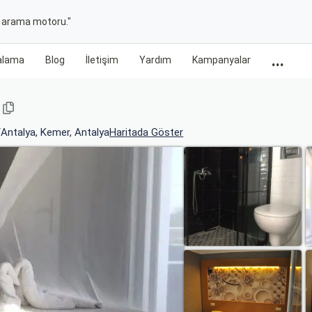
t arama motoru."
...
ralama
Blog
İletişim
Yardım
Kampanyalar
Antalya, Kemer, Antalya
Haritada Göster