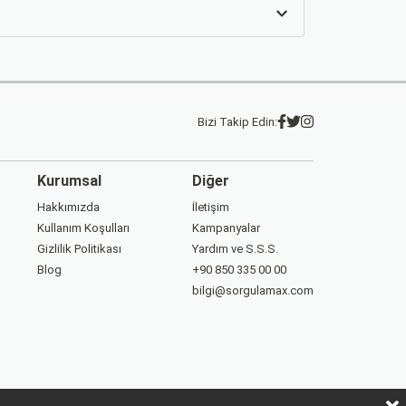
Bizi Takip Edin:
Kurumsal
Diğer
Hakkımızda
İletişim
Kullanım Koşulları
Kampanyalar
Gizlilik Politikası
Yardım ve S.S.S.
Blog
+90 850 335 00 00
bilgi@sorgulamax.com