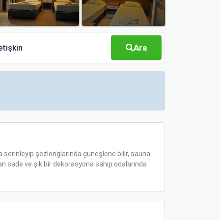
Ara
etişkin
serinleyip şezlonglarında güneşlene bilir, sauna
anan sade ve şık bir dekorasyona sahip odalarında