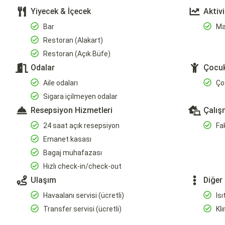
Yiyecek & İçecek
Aktivi
Bar
Ma
Restoran (Alakart)
Restoran (Açık Büfe)
Odalar
Çocu
Aile odaları
Çoc
Sigara içilmeyen odalar
Resepsiyon Hizmetleri
Çalış
24 saat açık resepsiyon
Fa
Emanet kasası
Bagaj muhafazası
Hızlı check-in/check-out
Ulaşım
Diğer
Havaalanı servisi (ücretli)
Is
Transfer servisi (ücretli)
Kl