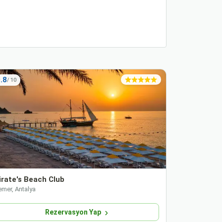
.8
5.6
irate's Beach Club
Armas Lab
emer, Antalya
Kemer, Antaly
Rezervasyon Yap