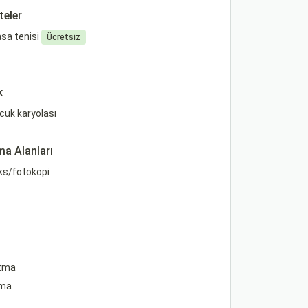
teler
sa tenisi
Ücretsiz
k
uk karyolası
ma Alanları
ks/fotokopi
ıtma
ima