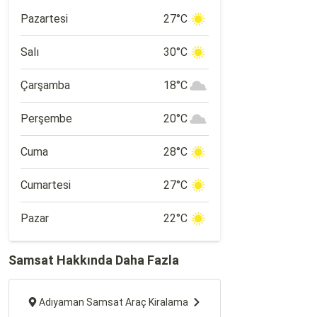
şehirlere yakın konumu nedeniyle de
popüler bir tatil rotası.
Pazartesi
27°C
Salı
30°C
Çarşamba
18°C
Perşembe
20°C
Cuma
28°C
Cumartesi
27°C
Pazar
22°C
Samsat Hakkında Daha Fazla
Adıyaman Samsat Araç Kiralama