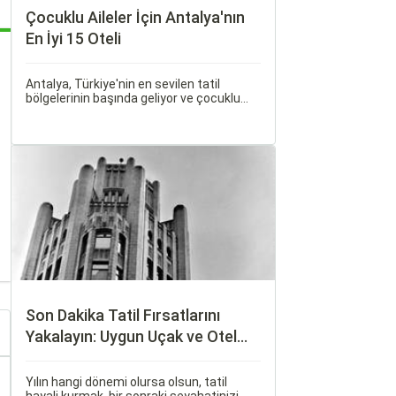
Çocuklu Aileler İçin Antalya'nın
En İyi 15 Oteli
Antalya, Türkiye'nin en sevilen tatil
bölgelerinin başında geliyor ve çocuklu
ailelere her bütçeye uygun, geniş bir
konaklama yelpazesi sunuyor. Bu
rehberde, ailecek huzurlu ve keyifli bir tatil
geçirmenizi sağlayacak en iyi antalya
çocuklu aile oteli seçeneklerini bir araya
getirdik.
Son Dakika Tatil Fırsatlarını
Yakalayın: Uygun Uçak ve Otel
İpuçları
Yılın hangi dönemi olursa olsun, tatil