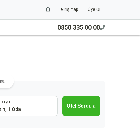
Giriş Yap
Üye Ol
0850 335 00 00
ama
 sayısı
Otel Sorgula
kin, 1 Oda