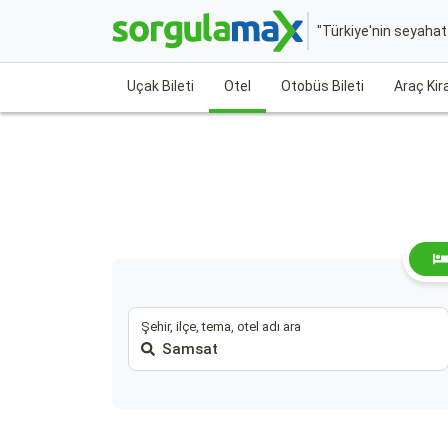
"Türkiye'nin seyaha
Uçak Bileti
Otel
Otobüs Bileti
Araç Ki
Şehir, ilçe, tema, otel adı ara