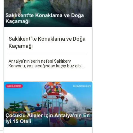
Saklıkent'te Konaklama ve Doğa
Kaçamağı
Antalya'nın serin nefesi Saklıkent
Kanyonu, yaz sıcağından kaçıp buz gibi
suların içinde yürümek isteyenlerin ilk
adresidir. Türkiye'nin en derin ve en uzun
kanyonlarından biri olan Saklıkent, dik
kaya duvarları arasından akan dağ suyu,
gölgeli yürüyüş patikaları ve adrenalin
dolu aktiviteleriyle tam bir doğa kaçamağı
sunar.