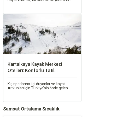
hayali kurmak, bir sonraki seyahatinizi
planlamak heyecan vericidir. Fakat son
dakikada karar verip bir anda bavulları
toplayıp yola çıkmak bazen zorlayıcı
olabilir.
Kartalkaya Kayak Merkezi
Otelleri: Konforlu Tatil
Alternatifleri
Kış sporlarına ilgi duyanlar ve kayak
tutkunları için Türkiye’nin önde gelen
merkezlerinden biri olan Kartalkaya Kayak
Merkezi, muhteşem doğası ve kaliteli
tesisleri ile yılın her döneminde
ziyaretçilerini ağırlıyor. Bolu'nun doğal
Samsat Ortalama Sıcaklık
güzellikleri içerisinde konumlanan
Kartalkaya, İstanbul ve Ankara gibi büyük