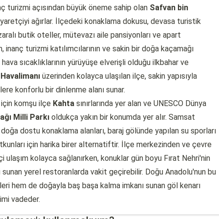
 inanç turizmi açısından büyük öneme sahip olan
Safvan bin
iyaretçiyi ağırlar. İlçedeki konaklama dokusu, devasa turistik
ralı butik oteller, mütevazı aile pansiyonları ve apart
ın, inanç turizmi katılımcılarının ve sakin bir doğa kaçamağı
e hava sıcaklıklarının yürüyüşe elverişli olduğu ilkbahar ve
Havalimanı
üzerinden kolayca ulaşılan ilçe, sakin yapısıyla
re konforlu bir dinlenme alanı sunar.
 için komşu ilçe
Kahta
sınırlarında yer alan ve UNESCO Dünya
ğı Milli Parkı
oldukça yakın bir konumda yer alır. Samsat
e doğa dostu konaklama alanları, baraj gölünde yapılan su sporları
unları için harika birer alternatiftir. İlçe merkezinden ve çevre
çi ulaşım kolayca sağlanırken, konuklar gün boyu Fırat Nehri'nin
ri sunan yerel restoranlarda vakit geçirebilir. Doğu Anadolu'nun bu
leri hem de doğayla baş başa kalma imkanı sunan göl kenarı
imi vadeder.