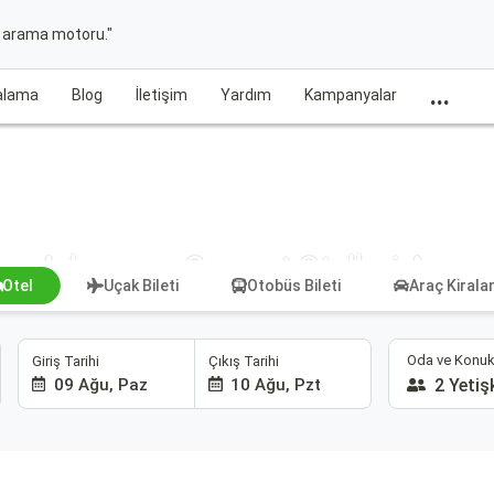
t arama motoru."
...
ralama
Blog
İletişim
Yardım
Kampanyalar
Adıyaman Samsat Otelleri Ara
Otel
Uçak Bileti
Otobüs Bileti
Araç Kiral
Oda ve Konuk
Giriş Tarihi
Çıkış Tarihi
09 Ağu, Paz
10 Ağu, Pzt
2 Yetiş