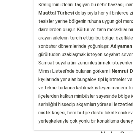
Krallığı'nın izlerini taşıyan bu nehir havzası,
Muattal Türbesi
dolayısıyla her yıl binlerce z
tesisler yerine bölgenin ruhuna uygun göl manza
dairelerden oluşur. Kültür ve tarih meraklıların
arayan ailelerin tercih ettiği bu bölge, özellikl
sonbahar dönemlerinde yoğunlaşır.
Adıyaman 
gürültüden uzaklaşmak isteyen seyahat severle
Samsat seyahatini zenginleştirmek isteyenler
Mirası Listesi'nde bulunan görkemli
Nemrut Da
kıyılarında yer alan bungalov tipi işletmeler v
ve tekne turlarına katılmak isteyen macera tutk
ilçelerden kalkan minibüsler sayesinde bölge i
serinliğini hissedip akşamları yöresel lezzetle
mistik köşesi, hem bütçe dostu lokal konukev
yerleşkeleriyle çok yönlü bir konaklama deney