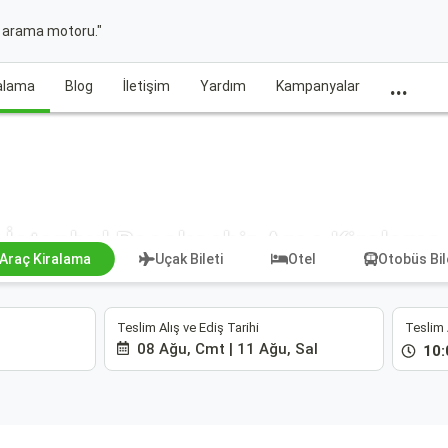
t arama motoru."
...
ralama
Blog
İletişim
Yardım
Kampanyalar
İstanbul Başakşehir Araç Kiralama
Araç Kiralama
Uçak Bileti
Otel
Otobüs Bil
Teslim Alış ve Ediş Tarihi
Teslim 
08 Ağu, Cmt | 11 Ağu, Sal
10: