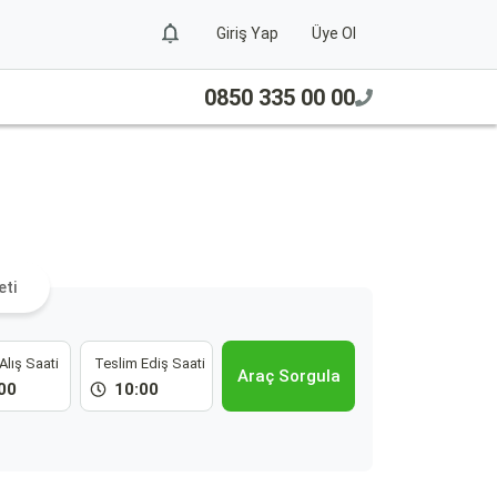
Giriş Yap
Üye Ol
0850 335 00 00
eti
Alış Saati
Teslim Ediş Saati
Araç Sorgula
00
10:00