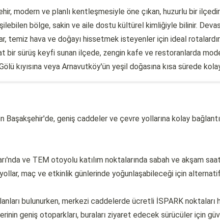
ehir, modern ve planlı kentleşmesiyle öne çıkan, huzurlu bir ilç
şilebilen bölge, sakin ve aile dostu kültürel kimliğiyle bilinir. De
r, temiz hava ve doğayı hissetmek isteyenler için ideal rotalardır
hat bir sürüş keyfi sunan ilçede, zengin kafe ve restoranlarda mode
ü kıyısına veya Arnavutköy'ün yeşil doğasına kısa sürede kolayc
en Başakşehir'de, geniş caddeler ve çevre yollarına kolay bağlantı
varı'nda ve TEM otoyolu katılım noktalarında sabah ve akşam saat
lar, maç ve etkinlik günlerinde yoğunlaşabileceği için alternatif 
alanları bulunurken, merkezi caddelerde ücretli İSPARK noktaları
rinin geniş otoparkları, buraları ziyaret edecek sürücüler için güve