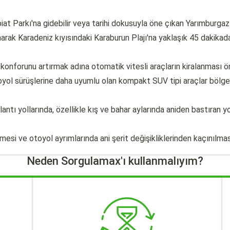
 Parkı'na gidebilir veya tarihi dokusuyla öne çıkan Yarımburgaz M
ak Karadeniz kıyısındaki Karaburun Plajı'na yaklaşık 45 dakikada k
konforunu artırmak adına otomatik vitesli araçların kiralanması öne
oyol sürüşlerine daha uyumlu olan kompakt SUV tipi araçlar bölge
ı yollarında, özellikle kış ve bahar aylarında aniden bastıran yoğ
mesi ve otoyol ayrımlarında ani şerit değişikliklerinden kaçınılması
Neden Sorgulamax'ı kullanmalıyım?