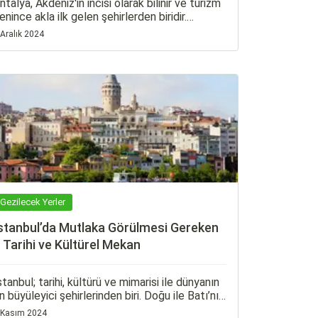
ntalya, Akdeniz'in incisi olarak bilinir ve turizm
enince akla ilk gelen şehirlerden biridir.
zellikle yaz aylarında hareketli ve kalabalık
 Aralık 2024
lajlarıyla ünlü olan bu şehir, aynı zamanda daha
z bilinen, saklı güzellikleriyle de dikkat çeker.
Gezilecek Yerler
stanbul’da Mutlaka Görülmesi Gereken
 Tarihi ve Kültürel Mekan
stanbul; tarihi, kültürü ve mimarisi ile dünyanın
n büyüleyici şehirlerinden biri. Doğu ile Batı’nın
uluştuğu, tarihi yüzyıllar öncesine dayanan bu
 Kasım 2024