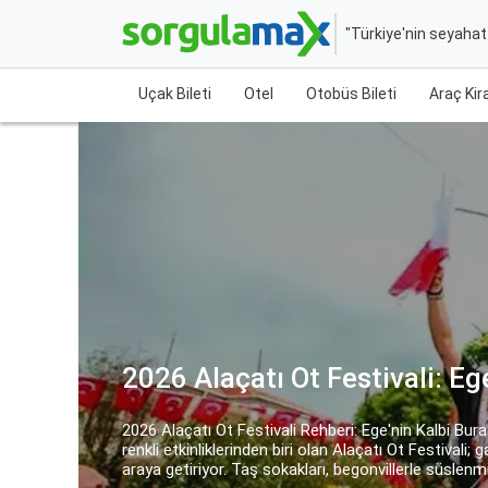
"Türkiye'nin seyaha
Uçak Bileti
Otel
Otobüs Bileti
Araç Ki
Ürgüp Gezi Rehberi 2026: K
Bir Yolculuk
Ürgüp Gezi Rehberi 2026: Kapadokya’nın Kalbinde Ma
duraklarından biri olan Ürgüp, peri bacaları, vadileri,
benzersiz destinasyonlarından biri. Buraya geldiğini