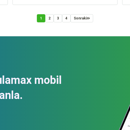
cenneti olan bu bölge, benzersiz doğası, nefes
ş
kesen manzaraları ve mistik havasıyla her yıl
binlerce yerli ve yabancı turisti ağırlıyor.
1
2
3
4
Sonraki
ulamax mobil
anla.