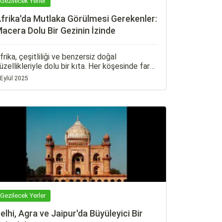
Gezilecek Yerler
frika'da Mutlaka Görülmesi Gerekenler:
acera Dolu Bir Gezinin İzinde
frika, çeşitliliği ve benzersiz doğal
üzellikleriyle dolu bir kıta. Her köşesinde farklı
ir macera sunan bu büyüleyici kıta, tarih,
 Eylül 2025
ültür, doğa ve vahşi yaşamın mükemmel bir
irleşimidir.
Gezilecek Yerler
elhi, Agra ve Jaipur'da Büyüleyici Bir