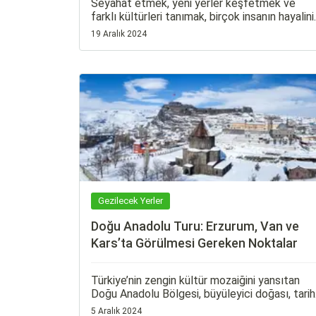
Seyahat etmek, yeni yerler keşfetmek ve
farklı kültürleri tanımak, birçok insanın hayalini
süsler. Ancak pasaport işlemleri ve vize süreci
19 Aralık 2024
zaman zaman yorucu olabilir.
Gezilecek Yerler
Doğu Anadolu Turu: Erzurum, Van ve
Kars’ta Görülmesi Gereken Noktalar
Türkiye’nin zengin kültür mozaiğini yansıtan
Doğu Anadolu Bölgesi, büyüleyici doğası, tarih
dokusu ve eşsiz yemek kültürüyle her yıl yerli
5 Aralık 2024