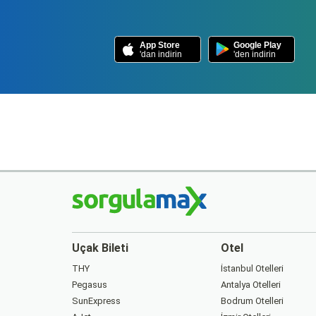
App Store
Google Play
'dan indirin
'den indirin
Uçak Bileti
Otel
THY
İstanbul Otelleri
Pegasus
Antalya Otelleri
SunExpress
Bodrum Otelleri