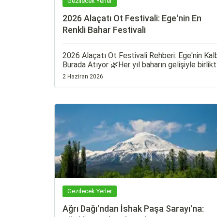
Gezilecek Yerler
2026 Alaçatı Ot Festivali: Ege'nin En
Renkli Bahar Festivali
2026 Alaçatı Ot Festivali Rehberi: Ege'nin Kal
Burada Atıyor 🌿Her yıl baharın gelişiyle birlik
Ege'nin en renkli etkinliklerinden biri olan
2 Haziran 2026
Alaçatı Ot Festivali; gastronomi tutkunlarını,
gezginleri ve doğa severleri bir araya getiriyor.
Taş sokakları, begonvillerle süslenmiş evleri v
Ege'nin eşsiz mutfağıyla ünlü Alaçatı, festival
döneminde adeta bir açık hava şölenine
dönüşüyor.
Gezilecek Yerler
Ağrı Dağı'ndan İshak Paşa Sarayı'na: