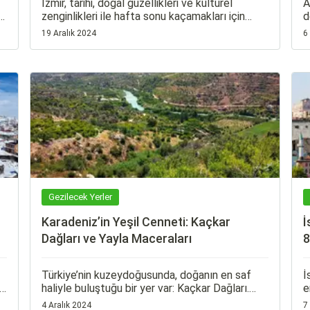
İzmir, tarihi, doğal güzellikleri ve kültürel
A
zenginlikleri ile hafta sonu kaçamakları için
d
ideal bir şehir. İzmir'in çevresindeki birçok ilçe
Ö
19 Aralık 2024
6
ve kasaba, ziyaretçilerine unutulmaz
p
deneyimler sunar.
a
Gezilecek Yerler
Karadeniz’in Yeşil Cenneti: Kaçkar
İ
Dağları ve Yayla Maceraları
8
Türkiye’nin kuzeydoğusunda, doğanın en saf
İ
i
haliyle buluştuğu bir yer var: Kaçkar Dağları.
e
Karadeniz Bölgesi’nin kalbinde, doğaseverlerin
b
4 Aralık 2024
7