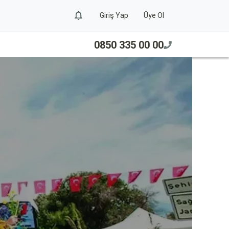
Giriş Yap
Üye Ol
0850 335 00 00
Af
Ge
Afrik
büyül