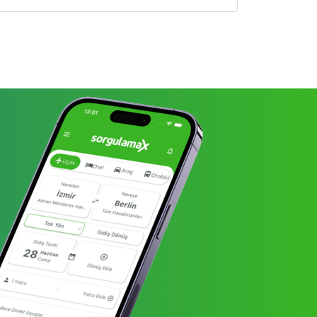
ehir, sayısız medeniyetin mirasını taşır.