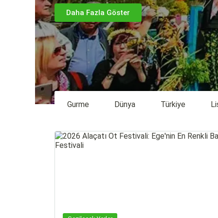
Daha Fazla Göster
Gurme
Dünya
Türkiye
Li
…