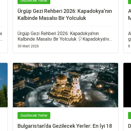
Gezilecek Yerler
Ürgüp Gezi Rehberi 2026: Kapadokya’nın
A
Kalbinde Masalsı Bir Yolculuk
M
bi
Ürgüp Gezi Rehberi 2026: Kapadokya’nın
A
te
Kalbinde Masalsı Bir Yolculuk 🎈Kapadokya’nın
g
en büyüleyici duraklarından biri olan Ürgüp, peri
b
30 Mart 2026
8
bacaları, vadileri, balon manzaraları ve taş
k
otelleriyle Türkiye’nin en benzersiz
b
e
destinasyonlarından biri. Buraya geldiğinizde
kendinizi başka bir gezegende gibi
hissedersiniz.
Gezilecek Yerler
Bulgaristan’da Gezilecek Yerler: En İyi 18
D