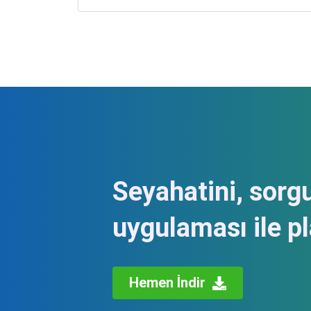
ve yabancı turistlerin ilgisini çekmektedir.
Erzurum, Van ve Kars gibi şehirler, bu bölgede
mutlaka görülmesi gereken destinasyonlar
arasında yer alır.
Seyahatini, sorg
uygulaması ile pl
Hemen İndir