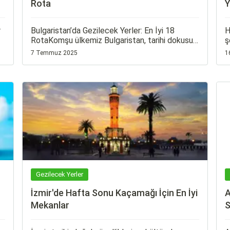
Rota
Y
r
Bulgaristan’da Gezilecek Yerler: En İyi 18
H
RotaKomşu ülkemiz Bulgaristan, tarihi dokusu,
ş
doğal güzellikleri, plajları ve kültürel
p
7 Temmuz 2025
1
zenginlikleriyle her türden gezgine hitap eden
y
bir destinasyon. İster tarihi şehirleri keşfetmek
h
isteyin, ister kayak tatili ya da deniz kenarında
dinlendirici bir yaz planlıyor olun —
Bulgaristan'da sizi bekleyen çok şey var.
Gezilecek Yerler
İzmir'de Hafta Sonu Kaçamağı İçin En İyi
A
Mekanlar
S