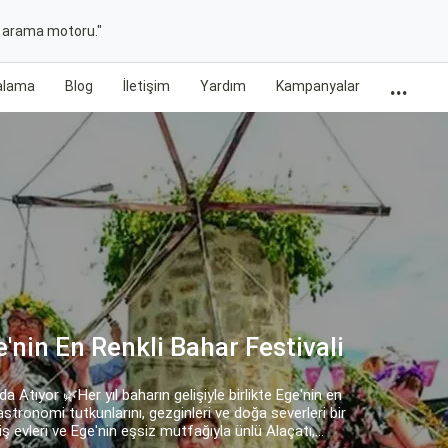
t arama motoru."
...
ralama
Blog
İletişim
Yardım
Kampanyalar
apadokya’nın Kalbinde Masalsı
salsı Bir Yolculuk 🎈Kapadokya’nın en büyüleyici
 balon manzaraları ve taş otelleriyle Türkiye’nin en
zde kendinizi başka bir gezegende gibi hissedersiniz.