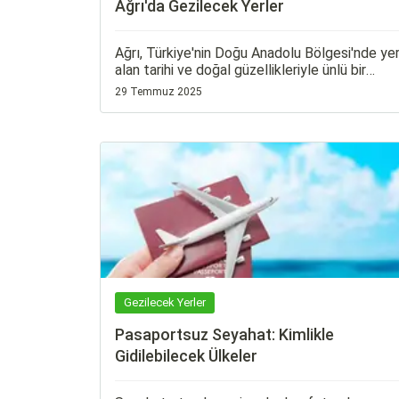
Ağrı'da Gezilecek Yerler
Ağrı, Türkiye'nin Doğu Anadolu Bölgesi'nde ye
alan tarihi ve doğal güzellikleriyle ünlü bir
şehirdir. İşte Ağrı'da gezilecek yerler:1.
29 Temmuz 2025
Gezilecek Yerler
Pasaportsuz Seyahat: Kimlikle
Gidilebilecek Ülkeler