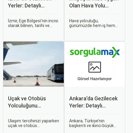
Yerler: Detaylı
Olan Hava Yolu
Rehber
Firmasını Nasıl
Seçersiniz?
İzmir, Ege Bölgesi’nin incisi
Hava yolculuğu,
olarak bilinen, tarihi ve
günümüzde hem iş hem
kültürel zenginlikleri, doğal
de tatil amaçlı seyahat
güzellikleri ve modern
edenler için vazgeçilmez
yaşam tarzı ile öne çıkan
bir ulaşım şekli haline geldi.
bir şehirdir. Türkiye’nin en
Ancak, her hava yolu
büyük üçüncü şehri olan
firması sunduğu hizmetler
İzmir, farklı dönemlere ait
ve fiyatlandırma politikaları
tarihi eserleri, eşsiz plajları
açısından farklılık gösterir.
ve renkli gece hayatı ile
ziyaretçilerine unutulmaz
deneyimler sunmaktadır.
Uçak ve Otobüs
Ankara’da Gezilecek
Yolculuğunu
Yerler: Detaylı
Karşılaştırın: Hangisi
Rehber
Sizin İçin Uygun?
Ulaşım tercihinizi yaparken
Ankara, Türkiye’nin
uçak ve otobüs
başkenti ve ikinci büyük
seçenekleri arasında
şehri olarak zengin tarihî