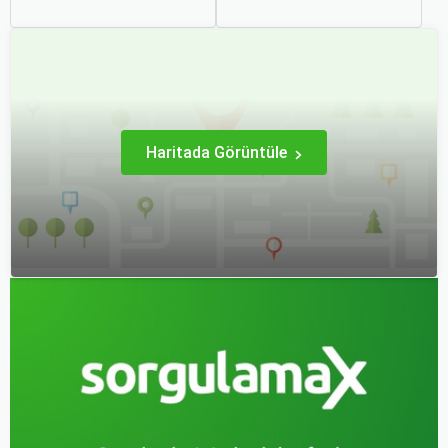
kararsız kalabilirsiniz. Her
mirası, kültürel etkinlikleri
iki ulaşım şekli de farklı
ve modern yaşam tarzı ile
ihtiyaçlara hitap eden,
dikkat çekmektedir.
çeşitli avantajlar ve
Anadolu’nun kalbinde yer
dezavantajlar sunar.
alan bu şehir, hem tarihî
zenginlikleri hem de doğal
güzellikleri ile
ziyaretçilerine çeşitli keşif
imkanları sunmaktadır.
Haritada Görüntüle