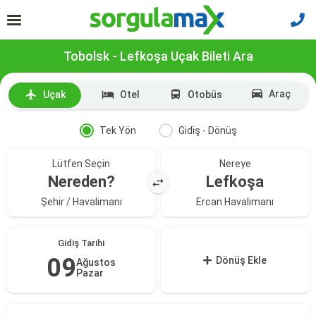
Tobolsk - Lefkoşa Uçak Bileti Ara
Araç
Uçak
Otel
Otobüs
Tek Yön
Gidiş - Dönüş
Lütfen Seçin
Nereye
Nereden?
Lefkoşa
Şehir / Havalimanı
Ercan Havalimanı
Gidiş Tarihi
09
Dönüş Ekle
Ağustos
Pazar