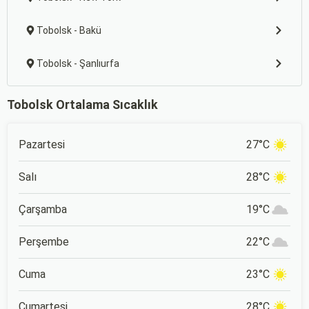
Tobolsk - Bakü
Tobolsk - Şanlıurfa
Tobolsk Ortalama Sıcaklık
Pazartesi
27°C
Salı
28°C
Çarşamba
19°C
Perşembe
22°C
Cuma
23°C
Cumartesi
28°C