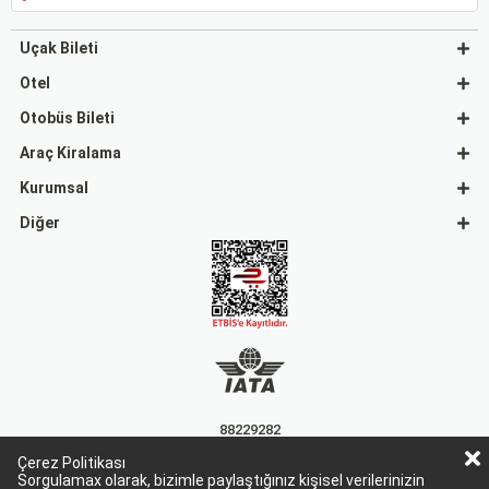
Uçak Bileti
Otel
Otobüs Bileti
Araç Kiralama
Kurumsal
Diğer
88229282
Çerez Politikası
15863
Sorgulamax olarak, bizimle paylaştığınız kişisel verilerinizin