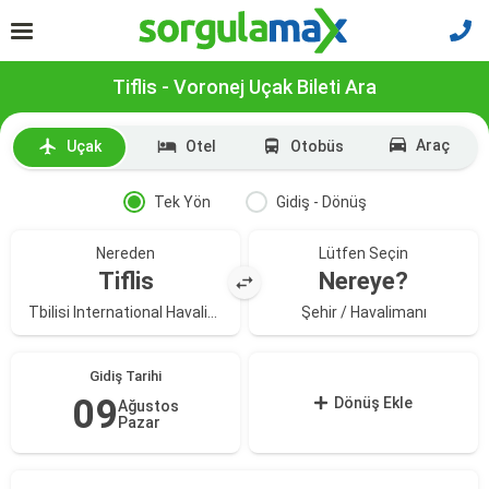
Tiflis - Voronej Uçak Bileti Ara
Araç
Uçak
Otel
Otobüs
Tek Yön
Gidiş - Dönüş
Nereden
Lütfen Seçin
Tiflis
Nereye?
Tbilisi International Havalimanı
Şehir / Havalimanı
Gidiş Tarihi
09
Dönüş Ekle
Ağustos
Pazar