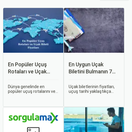
En Popüler Uçuş
En Uygun Uçak
Rotaları ve Uçak
Biletini Bulmanın 7
Bileti Fiyatları
Püf Noktası
Dünya genelinde en
Uçak biletlerinin fiyatları,
popüler uçuş rotalarını ve
uçuş tarihi yaklaştıkça
bu rotalardaki uçak bileti
genellikle artar. Bu yüzden
fiyatlarına dair ayrıntılı bir
erken rezervasyon
analiz yapmak oldukça
yapmak, bütçenizden
kapsamlı bir konudur. En
tasarruf etmenin en etkili
popüler rotalar, çeşitli
yollarından biridir.
faktörlere bağlı olarak
değişebilir; bunlar arasında
ekonomik durumlar, turizm