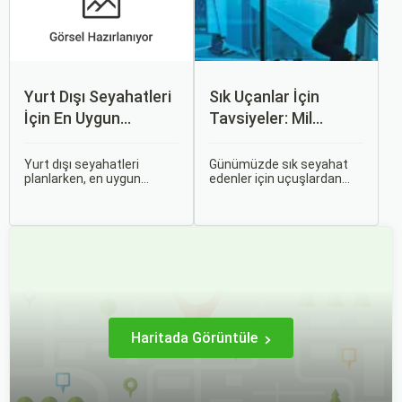
trendleri ve uluslararası
ilişkiler bulunmaktadır.
Yurt Dışı Seyahatleri
Sık Uçanlar İçin
İçin En Uygun
Tavsiyeler: Mil
Zamanlar
Puanları ve Fırsatlar
Yurt dışı seyahatleri
Günümüzde sık seyahat
planlarken, en uygun
edenler için uçuşlardan
zaman dilimlerini seçmek
maksimum verim almak
hem ekonomik açıdan
oldukça önemli. Bu
avantaj sağlar hem de
noktada devreye mil
daha keyifli bir tatil
puanları ve çeşitli seyahat
geçirmenizi sağlar. Bu
fırsatları giriyor.
yazıda, mevsimsel
değişiklikleri, özel tatil
günlerini ve Sorgulamax.
Haritada Görüntüle